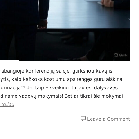
rabangioje konferencijų salėje, gurkšnoti kavą iš
sytis, kaip kažkoks kostiumu apsirengęs guru aiškina
sformaciją”? Jei taip – sveikinu, tu jau esi dalyvavęs
adiname vadovų mokymais! Bet ar tikrai šie mokymai
 toliau
on
Leave a Comment
Vad
mok