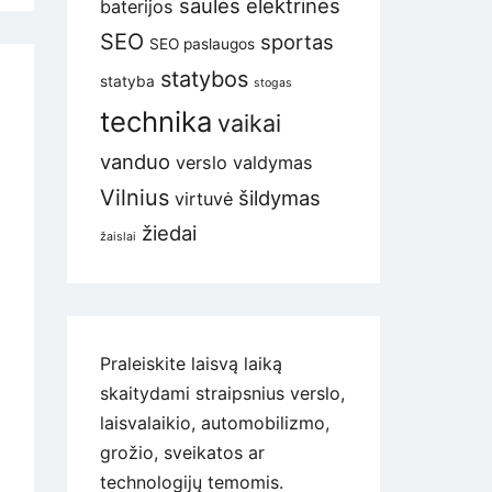
saulės elektrinės
baterijos
i
SEO
sportas
da
SEO paslaugos
statybos
statyba
stogas
technika
vaikai
nas
vanduo
verslo valdymas
lininkų
workingas?
Vilnius
šildymas
virtuvė
žiedai
žaislai
Praleiskite laisvą laiką
skaitydami straipsnius verslo,
laisvalaikio, automobilizmo,
grožio, sveikatos ar
technologijų temomis.