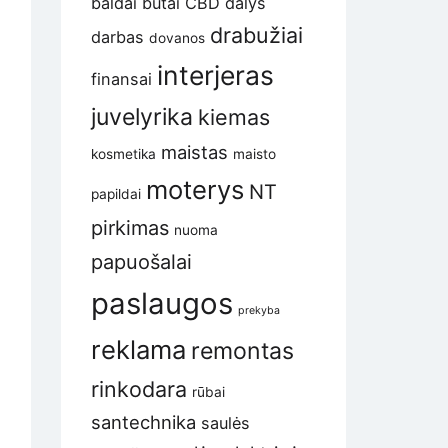
baldai
butai
CBD
dalys
drabužiai
darbas
dovanos
interjeras
finansai
juvelyrika
kiemas
maistas
kosmetika
maisto
moterys
NT
papildai
pirkimas
nuoma
papuošalai
paslaugos
prekyba
reklama
remontas
rinkodara
rūbai
ovų
santechnika
saulės
ymai: