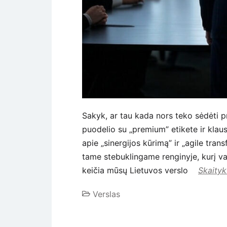
Sakyk, ar tau kada nors teko sėdėti p
puodelio su „premium” etikete ir klau
apie „sinergijos kūrimą” ir „agile tran
tame stebuklingame renginyje, kurį v
keičia mūsų Lietuvos verslo
Skaityk
Verslas