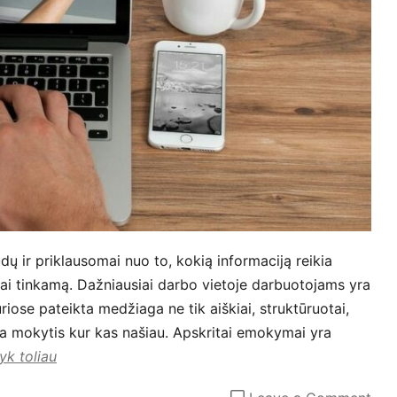
ų ir priklausomai nuo to, kokią informaciją reikia
usiai tinkamą. Dažniausiai darbo vietoje darbuotojams yra
riose pateikta medžiaga ne tik aiškiai, struktūruotai,
džia mokytis kur kas našiau. Apskritai emokymai yra
yk toliau