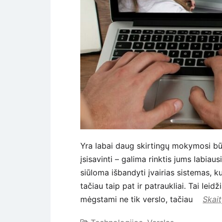
Yra labai daug skirtingų mokymosi būd
įsisavinti – galima rinktis jums labia
siūloma išbandyti įvairias sistemas, ku
tačiau taip pat ir patraukliai. Tai lei
mėgstami ne tik verslo, tačiau
Skait