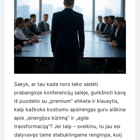
Sakyk, ar tau kada nors teko sėdėti
prabangioje konferencijų salėje, gurkšnoti kavą
iš puodelio su „premium” etikete ir klausytis,
kaip kažkoks kostiumu apsirengęs guru aiškina
apie „sinergijos kūrimą” ir „agile
transformaciją”? Jei taip – sveikinu, tu jau esi
dalyvavęs tame stebuklingame renginyje, kurį