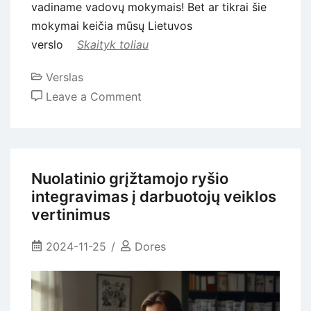
vadiname vadovų mokymais! Bet ar tikrai šie
mokymai keičia mūsų Lietuvos
verslo
Skaityk toliau
Verslas
on
Leave a Comment
Vadovų
mokymai:
reali
nauda
Nuolatinio grįžtamojo ryšio
ar
integravimas į darbuotojų veiklos
dar
vertinimus
vienas
verslininkų
2024-11-25
Dores
networkingas?