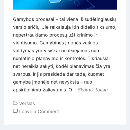
Gamybos procesai – tai viena iš sudėtingiausių
verslo sričių. Jie reikalauja itin didelio tikslumo,
nepertraukiamo procesų užtikrinimo ir
vientisumo. Gamybinės įmonės veiklos
valdymas yra visiškai neatsiejamas nuo
nuolatinio planavimo ir kontrolės. Tikriausiai
net nereikia sakyti, kodėl planavimas čia yra
svarbus. Ir jis prasideda dar tada, kuomet
gamyba įmonėje net nevyksta – nuo
apsirūpinimo žaliavomis. O
Skaityk toliau
Verslas
on
Leave a Comment
Kaip
efektyviai