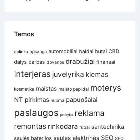
Temos
automobiliai
baldai
butai
CBD
aplinka
apsauga
drabužiai
dalys
darbas
finansai
dovanos
interjeras
juvelyrika
kiemas
moterys
maistas
kosmetika
maisto papildai
NT pirkimas
papuošalai
nuoma
paslaugos
reklama
prekyba
remontas
rinkodara
santechnika
rūbai
SEO
saulės elektrinės
saulės baterijos
SEO