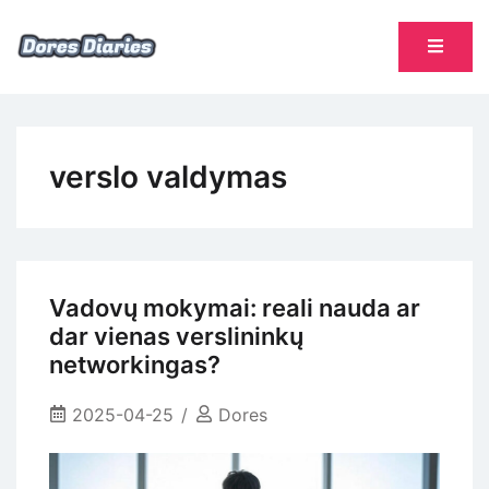
Skip
to
content
namų šeimininkės dienoraštis
Dores Diaries
verslo valdymas
Vadovų mokymai: reali nauda ar
dar vienas verslininkų
networkingas?
2025-04-25
Dores