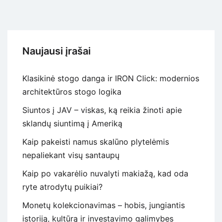
valdyti
gamybos
procesus?
Naujausi įrašai
Klasikinė stogo danga ir IRON Click: modernios
architektūros stogo logika
Siuntos į JAV – viskas, ką reikia žinoti apie
sklandų siuntimą į Ameriką
Kaip pakeisti namus skalūno plytelėmis
nepaliekant visų santaupų
Kaip po vakarėlio nuvalyti makiažą, kad oda
ryte atrodytų puikiai?
Monetų kolekcionavimas – hobis, jungiantis
istoriją, kultūrą ir investavimo galimybes