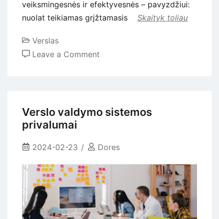
veiksmingesnės ir efektyvesnės – pavyzdžiui:
nuolat teikiamas grįžtamasis
Skaityk toliau
Verslas
on
Leave a Comment
Nuolatinio
grįžtamojo
ryšio
integravimas
Verslo valdymo sistemos
į
privalumai
darbuotojų
veiklos
2024-02-23
Dores
vertinimus