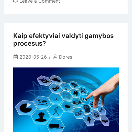
on
Leave a Comment
Kaip
pasirinkti
projektų
valdymo
Kaip efektyviai valdyti gamybos
sistemą?
procesus?
2020-05-26
Dores