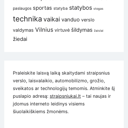
statybos
sportas
paslaugos
statyba
stogas
technika
vaikai
vanduo
verslo
Vilnius
šildymas
valdymas
virtuvė
žaislai
žiedai
Praleiskite laisvą laiką skaitydami straipsnius
verslo, laisvalaikio, automobilizmo, grožio,
sveikatos ar technologijų temomis. Atminkite šį
puslapio adresą:
straipsniukai.lt
– tai naujas ir
įdomus interneto leidinys visiems
šiuolaikiškiems žmonėms.