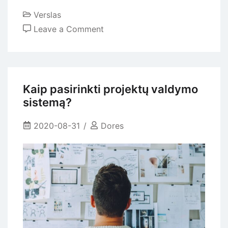
Verslas
on
Leave a Comment
Verslo
valdymo
sistemos
privalumai
Kaip pasirinkti projektų valdymo
sistemą?
2020-08-31
Dores