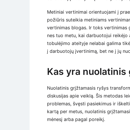
Metiniai vertinimai orientuojami į prae
požiūris suteikia metiniams vertinim
vertinimas blogas. Ir toks vertinimas g
nes tuo metu, kai darbuotojui reikėjo 
tobulėjimo ateityje nelabai galima tikė
į darbuotojų įvertinimą, bet ne į jų nu
Kas yra nuolatinis
Nuolatinis grįžtamasis ryšys transform
diskusijas apie veiklą. Šis metodas le
problemas, švęsti pasiekimus ir iškelt
kartą per metus, nuolatinis grįžtamasi
mėnesį arba pagal poreikį.