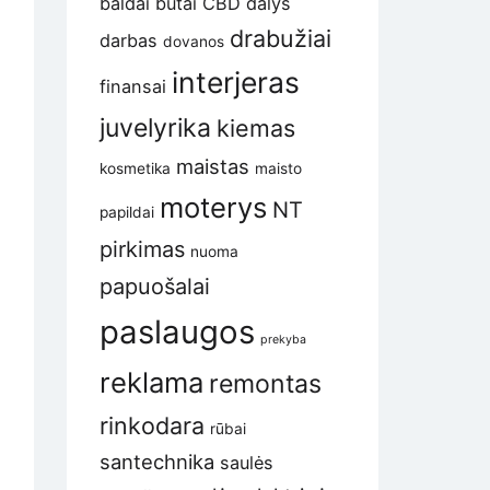
baldai
butai
CBD
dalys
drabužiai
darbas
dovanos
interjeras
finansai
juvelyrika
kiemas
maistas
kosmetika
maisto
moterys
NT
papildai
pirkimas
nuoma
papuošalai
paslaugos
prekyba
reklama
remontas
rinkodara
rūbai
santechnika
saulės