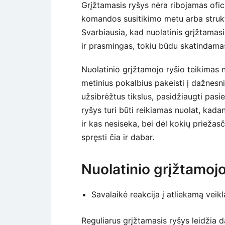
Grįžtamasis ryšys nėra ribojamas oficia
komandos susitikimo metu arba strukt
Svarbiausia, kad nuolatinis grįžtamas
ir prasmingas, tokiu būdu skatindamas d
Nuolatinio grįžtamojo ryšio teikimas
metinius pokalbius pakeisti į dažnesni
užsibrėžtus tikslus, pasidžiaugti pasiek
ryšys turi būti reikiamas nuolat, kadan
ir kas nesiseka, bei dėl kokių priežasč
spręsti čia ir dabar.
Nuolatinio grįžtamoj
Savalaikė reakcija į atliekamą veikl
Reguliarus grįžtamasis ryšys leidžia 