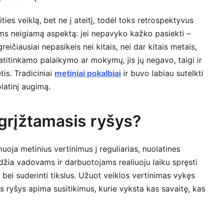
ities veiklą, bet ne į ateitį, todėl toks retrospektyvus
ams neigiamą aspektą: jei nepavyko kažko pasiekti –
reičiausiai nepasikeis nei kitais, nei dar kitais metais,
atitinkamo palaikymo ar mokymų, jis jų negavo, taigi ir
tis. Tradiciniai
metiniai pokalbiai
ir buvo labiau sutelkti
olatinį augimą.
 grįžtamasis ryšys?
uoja metinius vertinimus į reguliarias, nuolatines
idžia vadovams ir darbuotojams realiuoju laiku spręsti
i bei suderinti tikslus. Užuot veiklos vertinimas vykęs
s ryšys apima susitikimus, kurie vyksta kas savaitę, kas