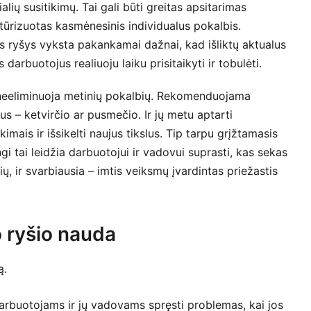
lių susitikimų. Tai gali būti greitas apsitarimas
ūrizuotas kasmėnesinis individualus pokalbis.
is ryšys vyksta pakankamai dažnai, kad išliktų aktualus
arbuotojus realiuoju laiku prisitaikyti ir tobulėti.
 neeliminuoja metinių pokalbių. Rekomenduojama
us – ketvirčio ar pusmečio. Ir jų metu aptarti
imais ir išsikelti naujus tikslus. Tip tarpu grįžtamasis
gi tai leidžia darbuotojui ir vadovui suprasti, kas sekas
ių, ir svarbiausia – imtis veiksmų įvardintas priežastis
o ryšio nauda
ą.
darbuotojams ir jų vadovams spręsti problemas, kai jos