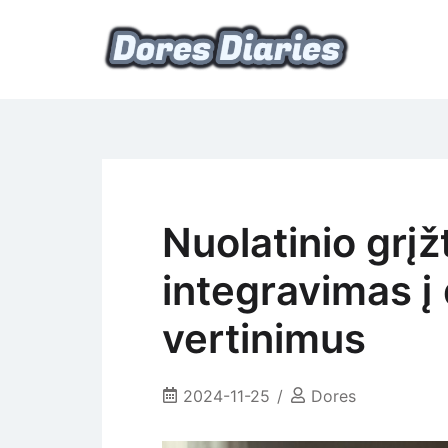
Skip
to
content
namų šeimininkės dienoraštis
Dores Diaries
Nuolatinio grį
integravimas į
vertinimus
2024-11-25
Dores