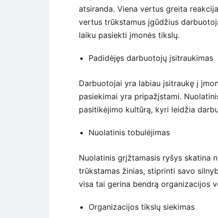
atsiranda. Viena vertus greita reakcij
vertus trūkstamus įgūdžius darbuotojas
laiku pasiekti įmonės tikslų.
Padidėjęs darbuotojų įsitraukimas
Darbuotojai yra labiau įsitraukę į įmon
pasiekimai yra pripažįstami. Nuolatini
pasitikėjimo kultūrą, kyri leidžia darbu
Nuolatinis tobulėjimas
Nuolatinis grįžtamasis ryšys skatina n
trūkstamas žinias, stiprinti savo siln
visa tai gerina bendrą organizacijos v
Organizacijos tikslų siekimas