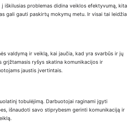
a į iškilusias problemas didina veiklos efektyvumą, kita
 gali gauti paskirtų mokymų metu. Ir visai tai leidžia
ės valdymą ir veiklą, kai jaučia, kad yra svarbūs ir jų
s grįžtamasis ryšys skatina komunikacijos ir
otojams jaustis įvertintais.
uolatinį tobulėjimą. Darbuotojai raginami įgyti
ybes, išnaudoti savo stiprybesm gerinti komunikaciją ir
eiklą.