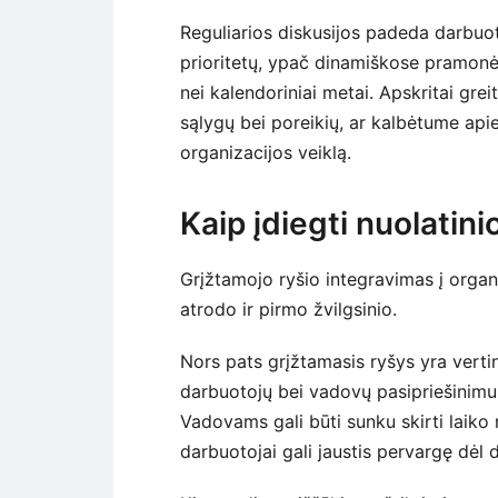
Reguliarios diskusijos padeda darbuoto
prioritetų, ypač dinamiškose pramonės 
nei kalendoriniai metai. Apskritai grei
sąlygų bei poreikių, ar kalbėtume api
organizacijos veiklą.
Kaip įdiegti nuolatini
Grįžtamojo ryšio integravimas į organi
atrodo ir pirmo žvilgsinio.
Nors pats grįžtamasis ryšys yra verti
darbuotojų bei vadovų pasipriešinimu, k
Vadovams gali būti sunku skirti laiko
darbuotojai gali jaustis pervargę dėl 