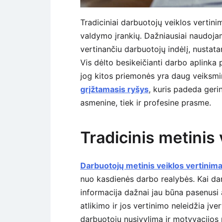
Tradiciniai darbuotojų veiklos vertin
valdymo įrankių. Dažniausiai naudoj
vertinančiu darbuotojų indėlį, nustatanč
Vis dėlto besikeičianti darbo aplinka 
jog kitos priemonės yra daug veiksmi
grįžtamasis ryšys
, kuris padeda geri
asmenine, tiek ir profesine prasme.
Tradicinis metinis 
Darbuotojų metinis veiklos vertinim
nuo kasdienės darbo realybės. Kai dar
informacija dažnai jau būna pasenusi 
atlikimo ir jos vertinimo neleidžia įve
darbuotojų nusivylimą ir motyvacijos