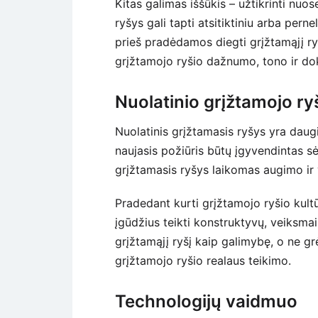
Kitas galimas iššūkis – užtikrinti nuo
ryšys gali tapti atsitiktiniu arba perne
prieš pradėdamos diegti grįžtamąjį ryš
grįžtamojo ryšio dažnumo, tono ir d
Nuolatinio grįžtamojo ry
Nuolatinis grįžtamasis ryšys yra daugi
naujasis požiūris būtų įgyvendintas sėk
grįžtamasis ryšys laikomas augimo ir v
Pradedant kurti grįžtamojo ryšio kul
įgūdžius teikti konstruktyvų, veiksmais
grįžtamąjį ryšį kaip galimybę, o ne g
grįžtamojo ryšio realaus teikimo.
Technologijų vaidmuo