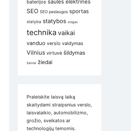
saulės elektrinės
baterijos
SEO
sportas
SEO paslaugos
statybos
statyba
stogas
technika
vaikai
vanduo
verslo valdymas
Vilnius
šildymas
virtuvė
žiedai
žaislai
Praleiskite laisvą laiką
skaitydami straipsnius verslo,
laisvalaikio, automobilizmo,
grožio, sveikatos ar
technologijų temomis.