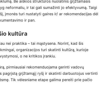
seklumą. Be aiškios struktūros nuolatinis grįžtamasis
lyg neformaliu, ir tai gali sumažinti jo efektyvumą. Taigi
į, įmonės turi nustatyti gaires ir/ ar rekomendacijas dėl
okumentavimo ir pan.
šio kultūra
au nei praktika – tai mąstysena. Norint, kad šis
mingai, organizacijos turi skatinti kultūrą, kurioje
ystymosi, o ne kritikos įrankiu.
tūrą, pirmiausiai rekomenduojama gerinti vadovų
 pagrįstą grįžtamąjį ryšį ir skatinti darbuotojus vertinti
rėsmę. Tik vėlesniame etape galima pereiti prie pačio