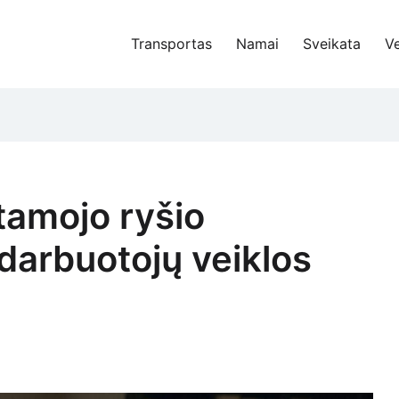
Transportas
Namai
Sveikata
Ve
žtamojo ryšio
 darbuotojų veiklos