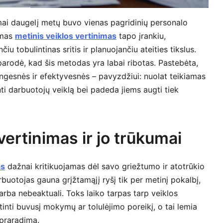
imai daugelį metų buvo vienas pagridinių personalo
amas
metinis veiklos vertinimas
tapo įrankiu,
iu tobulintinas sritis ir planuojančiu ateities tikslus.
parodė, kad šis metodas yra labai ribotas. Pastebėta,
ngesnės ir efektyvesnės – pavyzdžiui: nuolat teikiamas
nti darbuotojų veiklą bei padeda jiems augti tiek
vertinimas ir jo trūkumai
as
dažnai kritikuojamas dėl savo griežtumo ir atotrūkio
buotojas gauna grįžtamąjį ryšį tik per metinį pokalbį,
arba nebeaktuali. Toks laiko tarpas tarp veiklos
rtinti buvusį mokymų ar tolulėjimo poreikį, o tai lemia
 praradimą.