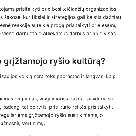
jams prisitaikyti prie besikeičiančių organizacijos
šakose, kur tikslai ir strategijos gali keistis dažniau
tesnė reakcija suteikia progą prisitaikyti prie esamų
e vieno darbuotojo atliekamus darbus ar apie visos
o grįžtamojo ryšio kultūrą?
zacijos veiklą nėra toks paprastas ir lengvas, kaip
namas teigiamas, visgi įmonės dažnai susiduria su
adangi tai pokytis, prie kurio reikės prisitaikyti.
 reguliariems grįžtamojo ryšio susitikimams, o
dažnesnių vertinimų.