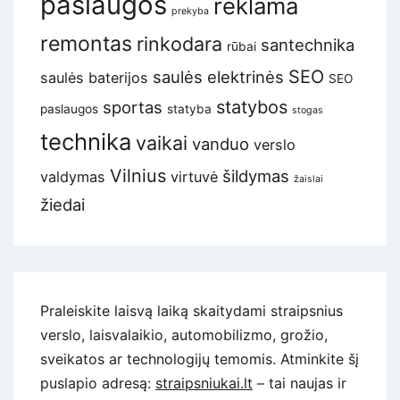
paslaugos
reklama
prekyba
remontas
rinkodara
santechnika
rūbai
SEO
saulės elektrinės
saulės baterijos
SEO
statybos
sportas
paslaugos
statyba
stogas
technika
vaikai
vanduo
verslo
Vilnius
šildymas
valdymas
virtuvė
žaislai
žiedai
Praleiskite laisvą laiką skaitydami straipsnius
verslo, laisvalaikio, automobilizmo, grožio,
sveikatos ar technologijų temomis. Atminkite šį
puslapio adresą:
straipsniukai.lt
– tai naujas ir