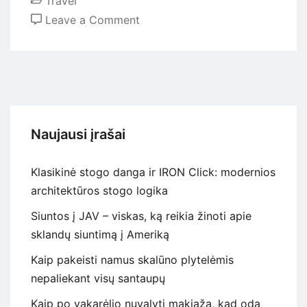
Travel
on
Leave a Comment
Amazing
places
in
Lithuania
worth
visiting
Naujausi įrašai
Klasikinė stogo danga ir IRON Click: modernios
architektūros stogo logika
Siuntos į JAV – viskas, ką reikia žinoti apie
sklandų siuntimą į Ameriką
Kaip pakeisti namus skalūno plytelėmis
nepaliekant visų santaupų
Kaip po vakarėlio nuvalyti makiažą, kad oda