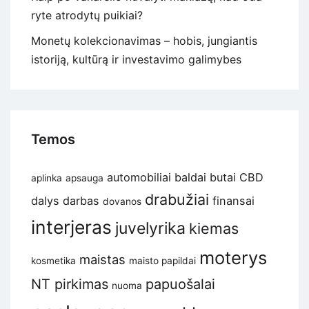
ryte atrodytų puikiai?
Monetų kolekcionavimas – hobis, jungiantis
istoriją, kultūrą ir investavimo galimybes
Temos
automobiliai
baldai
butai
CBD
aplinka
apsauga
drabužiai
dalys
darbas
finansai
dovanos
interjeras
juvelyrika
kiemas
moterys
maistas
kosmetika
maisto papildai
NT pirkimas
papuošalai
nuoma