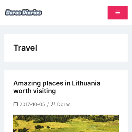
Skip
to
content
namų šeimininkės dienoraštis
Dores Diaries
Travel
Amazing places in Lithuania
worth visiting
2017-10-05
Dores