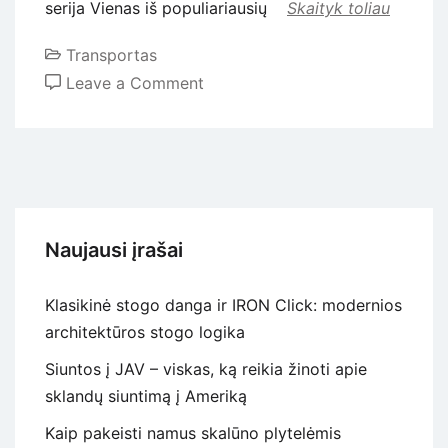
serija Vienas iš populiariausių
Skaityk toliau
Transportas
on
Leave a Comment
Efektyviausi
traktoriai
mažuose
ūkiuose
Lietuvoje
Naujausi įrašai
Klasikinė stogo danga ir IRON Click: modernios
architektūros stogo logika
Siuntos į JAV – viskas, ką reikia žinoti apie
sklandų siuntimą į Ameriką
Kaip pakeisti namus skalūno plytelėmis