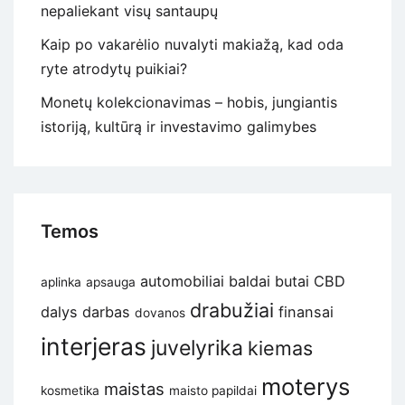
nepaliekant visų santaupų
Kaip po vakarėlio nuvalyti makiažą, kad oda
ryte atrodytų puikiai?
Monetų kolekcionavimas – hobis, jungiantis
istoriją, kultūrą ir investavimo galimybes
Temos
automobiliai
baldai
butai
CBD
aplinka
apsauga
drabužiai
dalys
darbas
finansai
dovanos
interjeras
juvelyrika
kiemas
moterys
maistas
kosmetika
maisto papildai