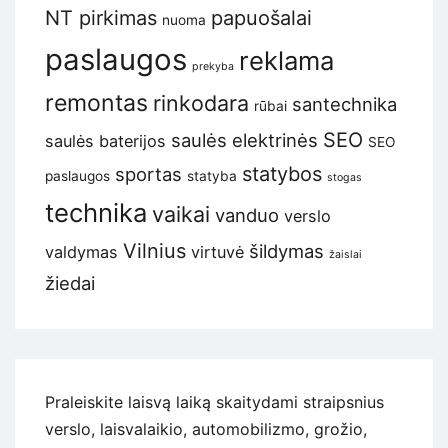
NT pirkimas
papuošalai
nuoma
paslaugos
reklama
prekyba
remontas
rinkodara
santechnika
rūbai
SEO
saulės elektrinės
saulės baterijos
SEO
statybos
sportas
paslaugos
statyba
stogas
technika
vaikai
vanduo
verslo
Vilnius
šildymas
valdymas
virtuvė
žaislai
žiedai
Praleiskite laisvą laiką skaitydami straipsnius
verslo, laisvalaikio, automobilizmo, grožio,