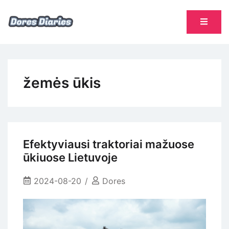
Skip
to
content
namų šeimininkės dienoraštis
Dores Diaries
žemės ūkis
Efektyviausi traktoriai mažuose
ūkiuose Lietuvoje
2024-08-20
Dores