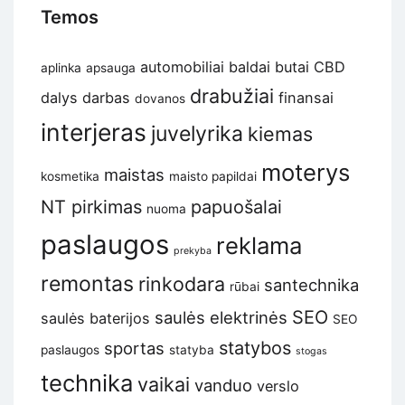
Temos
automobiliai
baldai
butai
CBD
aplinka
apsauga
drabužiai
dalys
darbas
finansai
dovanos
interjeras
juvelyrika
kiemas
moterys
maistas
kosmetika
maisto papildai
NT pirkimas
papuošalai
nuoma
paslaugos
reklama
prekyba
remontas
rinkodara
santechnika
rūbai
SEO
saulės elektrinės
saulės baterijos
SEO
statybos
sportas
paslaugos
statyba
stogas
technika
vaikai
vanduo
verslo