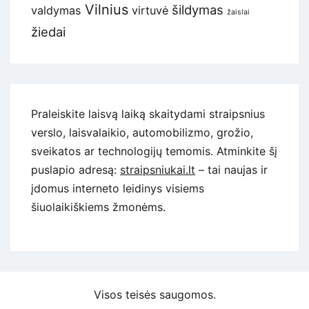
Vilnius
šildymas
valdymas
virtuvė
žaislai
žiedai
Praleiskite laisvą laiką skaitydami straipsnius
verslo, laisvalaikio, automobilizmo, grožio,
sveikatos ar technologijų temomis. Atminkite šį
puslapio adresą:
straipsniukai.lt
– tai naujas ir
įdomus interneto leidinys visiems
šiuolaikiškiems žmonėms.
Visos teisės saugomos.