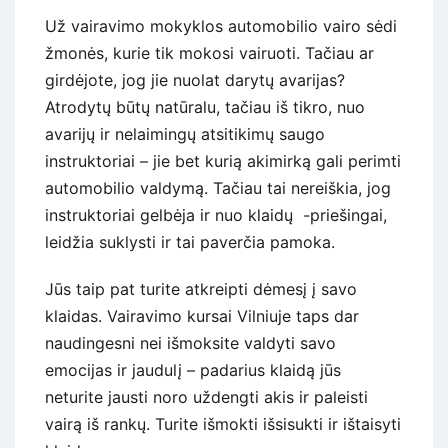
Už vairavimo mokyklos automobilio vairo sėdi
žmonės, kurie tik mokosi vairuoti. Tačiau ar
girdėjote, jog jie nuolat darytų avarijas?
Atrodytų būtų natūralu, tačiau iš tikro, nuo
avarijų ir nelaimingų atsitikimų saugo
instruktoriai – jie bet kurią akimirką gali perimti
automobilio valdymą. Tačiau tai nereiškia, jog
instruktoriai gelbėja ir nuo klaidų -priešingai,
leidžia suklysti ir tai paverčia pamoka.
Jūs taip pat turite atkreipti dėmesį į savo
klaidas. Vairavimo kursai Vilniuje taps dar
naudingesni nei išmoksite valdyti savo
emocijas ir jaudulį – padarius klaidą jūs
neturite jausti noro uždengti akis ir paleisti
vairą iš rankų. Turite išmokti išsisukti ir ištaisyti