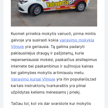
Kuomet prireikia mokytis vairuoti, pirma mintis
galvoje yra susirasti kokia
vairavimo mokykla
Vilniuje
yra geriausia. Tą galima padaryti
paklausinėjus draugų ir pažįstamų, kurie
neperseniausiai mokėsi, paskaičius atsiliepimus
internete bei paskambinus ir sužinojus kainas
bei galimybes mokytis artimiausiu metu.
Vairavimo kursai Vilniuje
yra itin populiarūs,tad
kartais instruktorių tvarkaraštis yra pilnai
užpildytas keliems mėnesiams į priekį.
Tačiau tol, kol vis dar svarstote kur mokytis