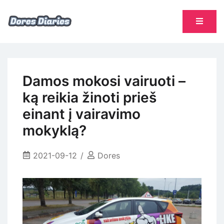
Skip
to
content
namų šeimininkės dienoraštis
Dores Diaries
Damos mokosi vairuoti –
ką reikia žinoti prieš
einant į vairavimo
mokyklą?
2021-09-12
Dores