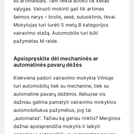
su artimaisiais. Tam reikia atitikti tik kelias
sąlygas. Vairuoti mokinti gali tik artimas
šeimos narys – brolis, sesė, sutuoktinis, tėvai.
Mokytojas turi turėti 5 metų B kategorijos
vairavimo stažą. Automobilis turi būti
pažymėtas M raide.
Apsispręskite dėl mechaninės ar
automatinės pavarų dėžės
Kiekviena padori vairavimo mokykla Vilniuje
turi automobilių tiek su mechanine, tiek su
automatine pavarų dėžėmis. Keliuose vis
dažniau galima pamatyti vairavimo mokyklos
automobiliukus pažymėtus, jog tai
„automatas“. Tačiau ką geriau rinktis? Merginos
dažnai apsisprendžia mokytis ir laikyti