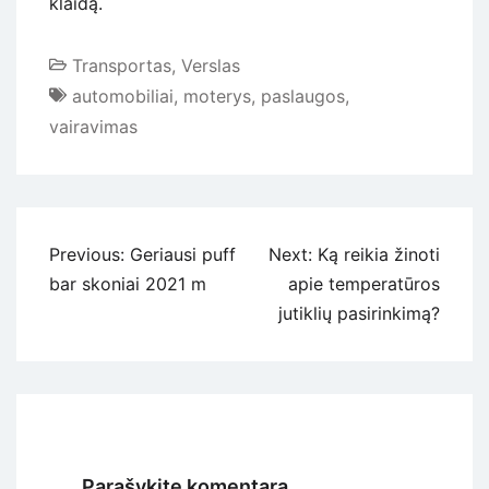
klaidą.
Transportas
,
Verslas
automobiliai
,
moterys
,
paslaugos
,
vairavimas
Navigacija
Previous:
Geriausi puff
Next:
Ką reikia žinoti
tarp
bar skoniai 2021 m
apie temperatūros
įrašų
jutiklių pasirinkimą?
Parašykite komentarą