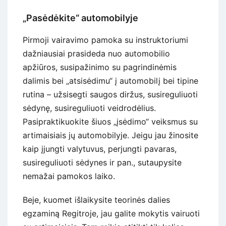
„Pasėdėkite“ automobilyje
Pirmoji vairavimo pamoka su instruktoriumi
dažniausiai prasideda nuo automobilio
apžiūros, susipažinimo su pagrindinėmis
dalimis bei „atsisėdimu“ į automobilį bei tipine
rutina – užsisegti saugos diržus, susireguliuoti
sėdynę, susireguliuoti veidrodėlius.
Pasipraktikuokite šiuos „įsėdimo“ veiksmus su
artimaisiais jų automobilyje. Jeigu jau žinosite
kaip įjungti valytuvus, perjungti pavaras,
susireguliuoti sėdynes ir pan., sutaupysite
nemažai pamokos laiko.
Beje, kuomet išlaikysite teorinės dalies
egzaminą Regitroje, jau galite mokytis vairuoti