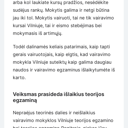
arba kol laukiate kursų pradžios, nesėdėkite
sudėjus rankų. Mokytis galima ir netgi būtina
jau iki tol. Mokytis vairuoti, tai ne tik vairavimo
kursai Vilniuje, tai ir eismo stebėjimas bei
mokymasis iš artimųjų.
Todėl dalinamės keliais patarimais, kaip tapti
gerais vairuotojais, kaip elgtis, kad vairavimo
mokykla Vilniuje suteiktų kaip galima daugiau
naudos ir vairavimo egzaminus išlaikytumėte iš
karto.
Veiksmas prasideda išlaikius teorijos
egzaminą
Nepraėjus teorinės dalies ir neišlaikius
vairavimo mokyklos Vilniuje teorijos egzamino
bei teorijos egzamino Regitroje, niekas jūsų