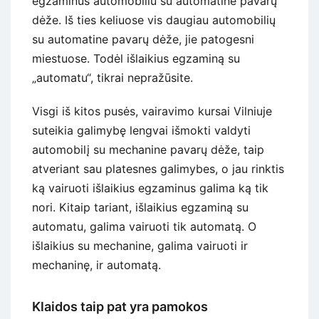
egzaminus automobiliu su automatine pavarų
dėže. Iš ties keliuose vis daugiau automobilių
su automatine pavarų dėže, jie patogesni
miestuose. Todėl išlaikius egzaminą su
„automatu“, tikrai nepražūsite.
Visgi iš kitos pusės, vairavimo kursai Vilniuje
suteikia galimybę lengvai išmokti valdyti
automobilį su mechanine pavarų dėže, taip
atveriant sau platesnes galimybes, o jau rinktis
ką vairuoti išlaikius egzaminus galima ką tik
nori. Kitaip tariant, išlaikius egzaminą su
automatu, galima vairuoti tik automatą. O
išlaikius su mechanine, galima vairuoti ir
mechaninę, ir automatą.
Klaidos taip pat yra pamokos