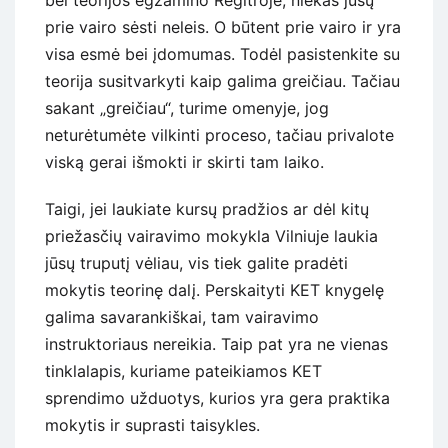
prie vairo sėsti neleis. O būtent prie vairo ir yra
visa esmė bei įdomumas. Todėl pasistenkite su
teorija susitvarkyti kaip galima greičiau. Tačiau
sakant „greičiau“, turime omenyje, jog
neturėtumėte vilkinti proceso, tačiau privalote
viską gerai išmokti ir skirti tam laiko.
Taigi, jei laukiate kursų pradžios ar dėl kitų
priežasčių vairavimo mokykla Vilniuje laukia
jūsų truputį vėliau, vis tiek galite pradėti
mokytis teorinę dalį. Perskaityti KET knygelę
galima savarankiškai, tam vairavimo
instruktoriaus nereikia. Taip pat yra ne vienas
tinklalapis, kuriame pateikiamos KET
sprendimo užduotys, kurios yra gera praktika
mokytis ir suprasti taisykles.