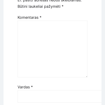
El. pašto adresas nebus skelbiamas.
Būtini laukeliai pažymėti
*
Komentaras
*
Vardas
*