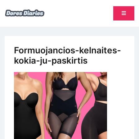
Skip
to
content
namų šeimininkės dienoraštis
Dores Diaries
Formuojancios-kelnaites-
kokia-ju-paskirtis