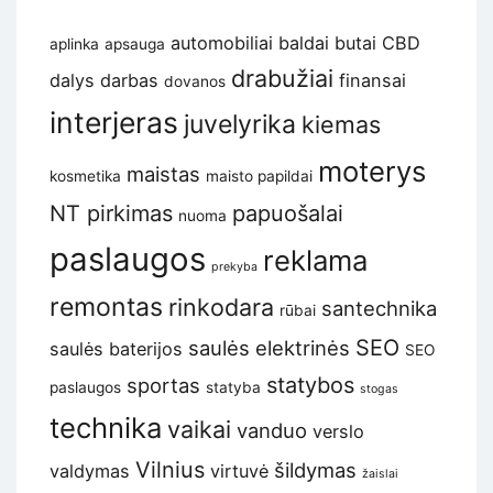
automobiliai
baldai
butai
CBD
aplinka
apsauga
drabužiai
dalys
darbas
finansai
dovanos
interjeras
juvelyrika
kiemas
moterys
maistas
kosmetika
maisto papildai
NT pirkimas
papuošalai
nuoma
paslaugos
reklama
prekyba
remontas
rinkodara
santechnika
rūbai
SEO
saulės elektrinės
saulės baterijos
SEO
statybos
sportas
paslaugos
statyba
stogas
technika
vaikai
vanduo
verslo
Vilnius
šildymas
valdymas
virtuvė
žaislai