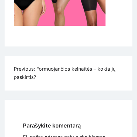
Navigacija
Previous:
Formuojančios kelnaitės – kokia jų
tarp
paskirtis?
įrašų
Parašykite komentarą