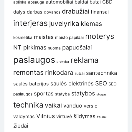
automobiliai
baldai
butai
CBD
aplinka
apsauga
drabužiai
dalys
darbas
finansai
dovanos
interjeras
juvelyrika
kiemas
moterys
maistas
kosmetika
maisto papildai
NT pirkimas
papuošalai
nuoma
paslaugos
reklama
prekyba
remontas
rinkodara
santechnika
rūbai
SEO
saulės elektrinės
saulės baterijos
SEO
statybos
sportas
paslaugos
statyba
stogas
technika
vaikai
vanduo
verslo
Vilnius
šildymas
valdymas
virtuvė
žaislai
žiedai