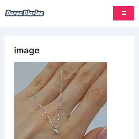
Skip
to
content
namų šeimininkės dienoraštis
Dores Diaries
image