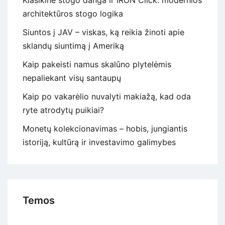
Klasikinė stogo danga ir IRON Click: modernios
architektūros stogo logika
Siuntos į JAV – viskas, ką reikia žinoti apie
sklandų siuntimą į Ameriką
Kaip pakeisti namus skalūno plytelėmis
nepaliekant visų santaupų
Kaip po vakarėlio nuvalyti makiažą, kad oda
ryte atrodytų puikiai?
Monetų kolekcionavimas – hobis, jungiantis
istoriją, kultūrą ir investavimo galimybes
Temos