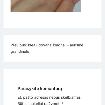
Navigacija
Previous:
Ideali dovana žmonai – auksinė
tarp
grandinėlė
įrašų
Parašykite komentarą
El. pašto adresas nebus skelbiamas.
Būtini laukeliai pažymėti
*