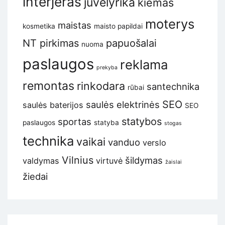
interjeras
juvelyrika
kiemas
moterys
maistas
kosmetika
maisto papildai
NT pirkimas
papuošalai
nuoma
paslaugos
reklama
prekyba
remontas
rinkodara
santechnika
rūbai
SEO
saulės elektrinės
saulės baterijos
SEO
statybos
sportas
paslaugos
statyba
stogas
technika
vaikai
vanduo
verslo
Vilnius
šildymas
valdymas
virtuvė
žaislai
žiedai