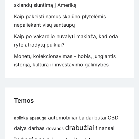
sklandų siuntimą į Ameriką
Kaip pakeisti namus skalūno plytelėmis
nepaliekant visų santaupų
Kaip po vakarėlio nuvalyti makiažą, kad oda
ryte atrodytų puikiai?
Monetų kolekcionavimas – hobis, jungiantis
istoriją, kultūrą ir investavimo galimybes
Temos
automobiliai
baldai
butai
CBD
aplinka
apsauga
drabužiai
dalys
darbas
finansai
dovanos