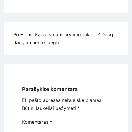
Navigacija
Previous:
Ką veikti ant bėgimo takelio? Daug
tarp
daugiau nei tik bėgti
įrašų
Parašykite komentarą
El. pašto adresas nebus skelbiamas.
Būtini laukeliai pažymėti
*
Komentaras
*