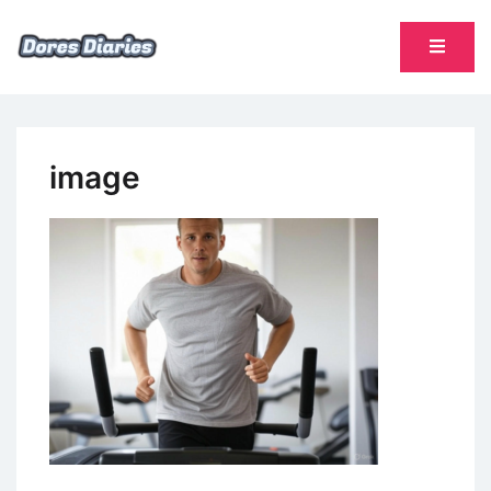
Skip
to
content
namų šeimininkės dienoraštis
Dores Diaries
image