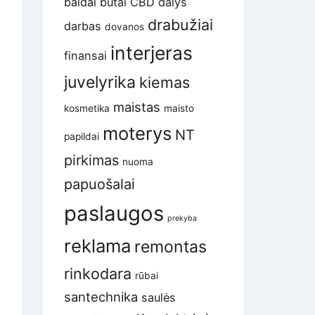
baldai
butai
CBD
dalys
drabužiai
darbas
dovanos
interjeras
finansai
juvelyrika
kiemas
maistas
kosmetika
maisto
moterys
NT
papildai
pirkimas
nuoma
papuošalai
paslaugos
prekyba
reklama
remontas
rinkodara
rūbai
santechnika
saulės