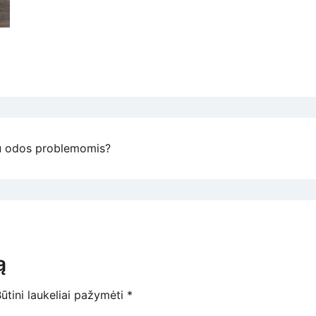
 su odos problemomis?
ą
ūtini laukeliai pažymėti
*