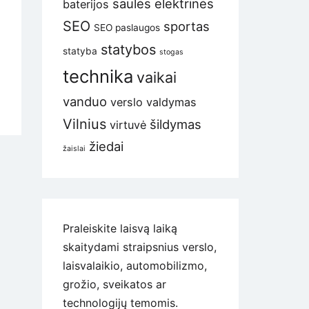
saulės elektrinės
baterijos
SEO
sportas
SEO paslaugos
statybos
statyba
stogas
technika
vaikai
vanduo
verslo valdymas
Vilnius
šildymas
virtuvė
žiedai
žaislai
Praleiskite laisvą laiką
skaitydami straipsnius verslo,
laisvalaikio, automobilizmo,
grožio, sveikatos ar
technologijų temomis.