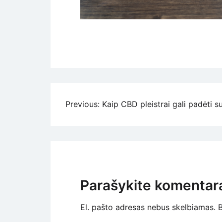
Navigacija
Previous:
Kaip CBD pleistrai gali padėti
tarp
įrašų
Parašykite komentar
El. pašto adresas nebus skelbiamas.
B