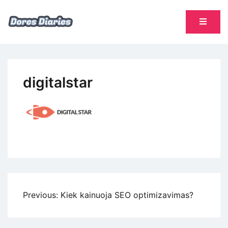
Skip
to
content
namų šeimininkės dienoraštis
Dores Diaries
digitalstar
Navigacija
Previous:
Kiek kainuoja SEO optimizavimas?
tarp
įrašų