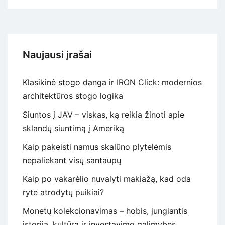
Naujausi įrašai
Klasikinė stogo danga ir IRON Click: modernios
architektūros stogo logika
Siuntos į JAV – viskas, ką reikia žinoti apie
sklandų siuntimą į Ameriką
Kaip pakeisti namus skalūno plytelėmis
nepaliekant visų santaupų
Kaip po vakarėlio nuvalyti makiažą, kad oda
ryte atrodytų puikiai?
Monetų kolekcionavimas – hobis, jungiantis
istoriją, kultūrą ir investavimo galimybes