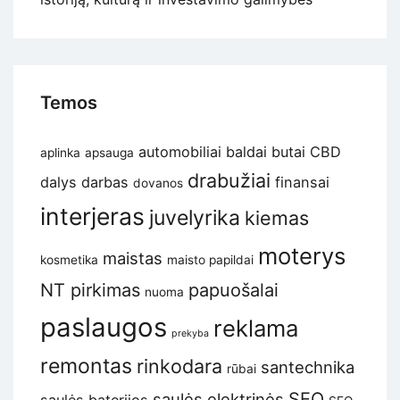
Temos
automobiliai
baldai
butai
CBD
aplinka
apsauga
drabužiai
dalys
darbas
finansai
dovanos
interjeras
juvelyrika
kiemas
moterys
maistas
kosmetika
maisto papildai
NT pirkimas
papuošalai
nuoma
paslaugos
reklama
prekyba
remontas
rinkodara
santechnika
rūbai
SEO
saulės elektrinės