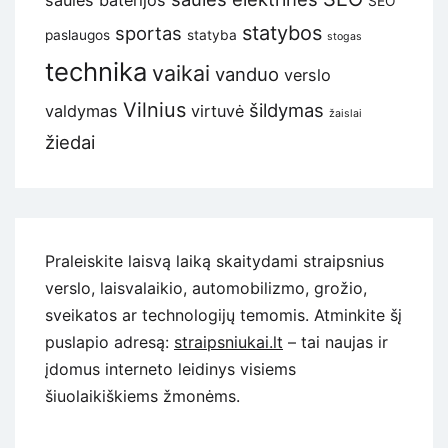
saulės baterijos
SEO
statybos
sportas
paslaugos
statyba
stogas
technika
vaikai
vanduo
verslo
Vilnius
šildymas
valdymas
virtuvė
žaislai
žiedai
Praleiskite laisvą laiką skaitydami straipsnius
verslo, laisvalaikio, automobilizmo, grožio,
sveikatos ar technologijų temomis. Atminkite šį
puslapio adresą:
straipsniukai.lt
– tai naujas ir
įdomus interneto leidinys visiems
šiuolaikiškiems žmonėms.