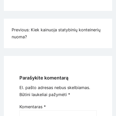
Navigacija
Previous:
Kiek kainuoja statybinių konteinerių
tarp
nuoma?
įrašų
Parašykite komentarą
El. pašto adresas nebus skelbiamas.
Būtini laukeliai pažymėti
*
Komentaras
*