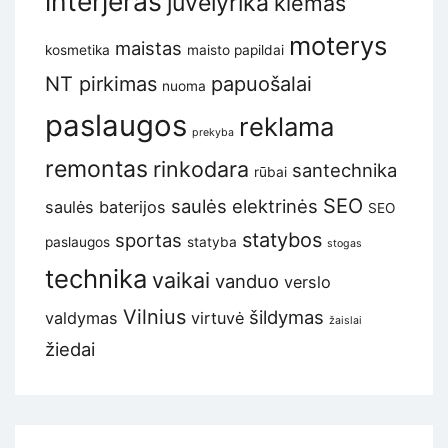
interjeras
juvelyrika
kiemas
moterys
maistas
kosmetika
maisto papildai
NT pirkimas
papuošalai
nuoma
paslaugos
reklama
prekyba
remontas
rinkodara
santechnika
rūbai
SEO
saulės elektrinės
saulės baterijos
SEO
statybos
sportas
paslaugos
statyba
stogas
technika
vaikai
vanduo
verslo
Vilnius
šildymas
valdymas
virtuvė
žaislai
žiedai