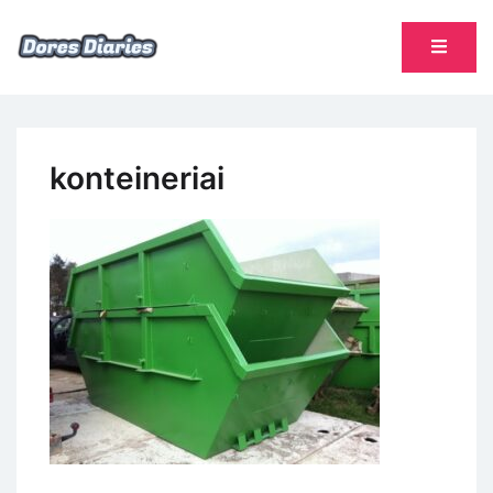
Skip
to
content
namų šeimininkės dienoraštis
Dores Diaries
konteineriai