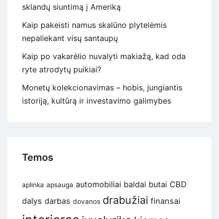
sklandų siuntimą į Ameriką
Kaip pakeisti namus skalūno plytelėmis
nepaliekant visų santaupų
Kaip po vakarėlio nuvalyti makiažą, kad oda
ryte atrodytų puikiai?
Monetų kolekcionavimas – hobis, jungiantis
istoriją, kultūrą ir investavimo galimybes
Temos
automobiliai
baldai
butai
CBD
aplinka
apsauga
drabužiai
dalys
darbas
finansai
dovanos