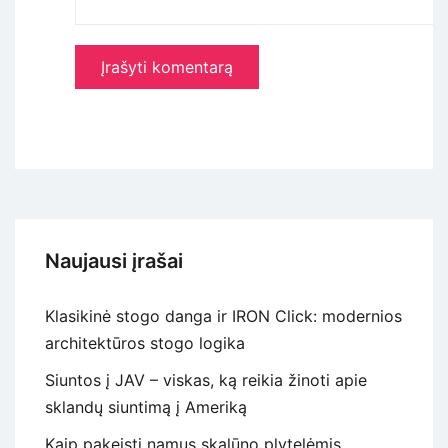
Naujausi įrašai
Klasikinė stogo danga ir IRON Click: modernios
architektūros stogo logika
Siuntos į JAV – viskas, ką reikia žinoti apie
sklandų siuntimą į Ameriką
Kaip pakeisti namus skalūno plytelėmis