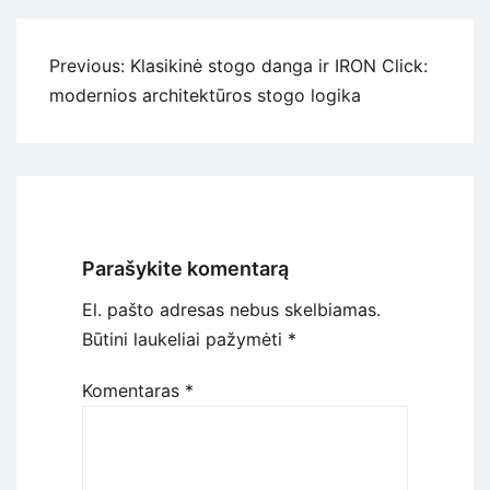
Navigacija
Previous:
Klasikinė stogo danga ir IRON Click:
tarp
modernios architektūros stogo logika
įrašų
Parašykite komentarą
El. pašto adresas nebus skelbiamas.
Būtini laukeliai pažymėti
*
Komentaras
*