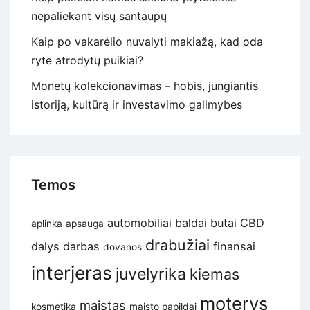
nepaliekant visų santaupų
Kaip po vakarėlio nuvalyti makiažą, kad oda
ryte atrodytų puikiai?
Monetų kolekcionavimas – hobis, jungiantis
istoriją, kultūrą ir investavimo galimybes
Temos
automobiliai
baldai
butai
CBD
aplinka
apsauga
drabužiai
dalys
darbas
finansai
dovanos
interjeras
juvelyrika
kiemas
moterys
maistas
kosmetika
maisto papildai