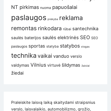
NT pirkimas
papuošalai
nuoma
paslaugos
reklama
prekyba
remontas
rinkodara
santechnika
rūbai
SEO
saulės elektrinės
saulės baterijos
SEO
statybos
sportas
paslaugos
statyba
stogas
technika
vaikai
vanduo
verslo
Vilnius
šildymas
valdymas
virtuvė
žaislai
žiedai
Praleiskite laisvą laiką skaitydami straipsnius
verslo, laisvalaikio, automobilizmo, grožio,