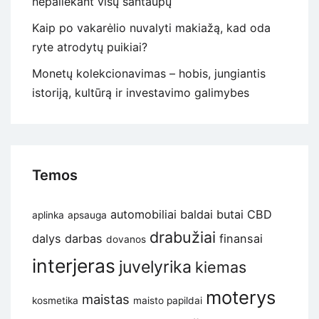
nepaliekant visų santaupų
Kaip po vakarėlio nuvalyti makiažą, kad oda
ryte atrodytų puikiai?
Monetų kolekcionavimas – hobis, jungiantis
istoriją, kultūrą ir investavimo galimybes
Temos
automobiliai
baldai
butai
CBD
aplinka
apsauga
drabužiai
dalys
darbas
finansai
dovanos
interjeras
juvelyrika
kiemas
moterys
maistas
kosmetika
maisto papildai