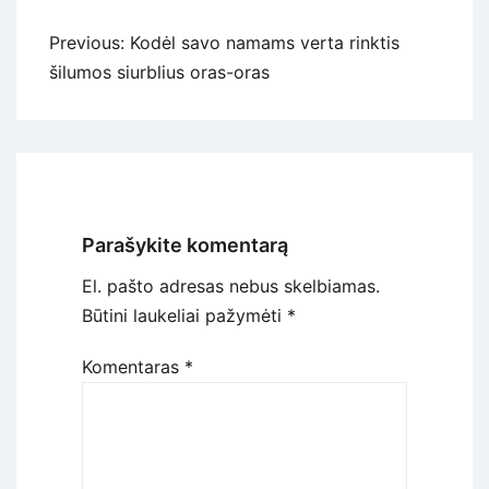
Navigacija
Previous:
Kodėl savo namams verta rinktis
tarp
šilumos siurblius oras-oras
įrašų
Parašykite komentarą
El. pašto adresas nebus skelbiamas.
Būtini laukeliai pažymėti
*
Komentaras
*