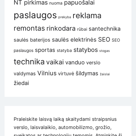
NT pirkimas
papuošalai
nuoma
paslaugos
reklama
prekyba
remontas
rinkodara
santechnika
rūbai
SEO
saulės elektrinės
saulės baterijos
SEO
statybos
sportas
paslaugos
statyba
stogas
technika
vaikai
vanduo
verslo
Vilnius
šildymas
valdymas
virtuvė
žaislai
žiedai
Praleiskite laisvą laiką skaitydami straipsnius
verslo, laisvalaikio, automobilizmo, grožio,
sveikatos ar technologijų temomis. Atminkite šį