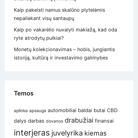
Kaip pakeisti namus skalūno plytelėmis
nepaliekant visų santaupų
Kaip po vakarėlio nuvalyti makiažą, kad oda
ryte atrodytų puikiai?
Monetų kolekcionavimas – hobis, jungiantis
istoriją, kultūrą ir investavimo galimybes
Temos
automobiliai
baldai
butai
CBD
aplinka
apsauga
drabužiai
dalys
darbas
finansai
dovanos
interjeras
juvelyrika
kiemas