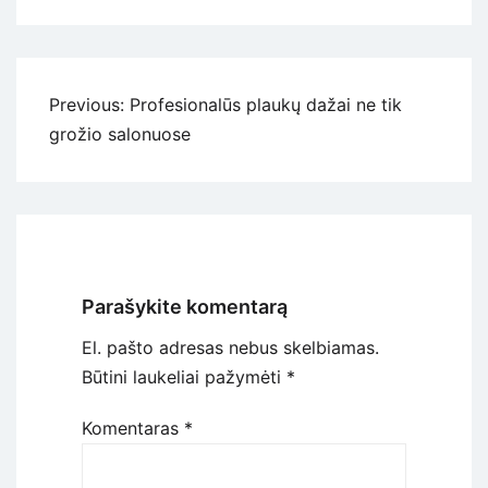
Navigacija
Previous:
Profesionalūs plaukų dažai ne tik
tarp
grožio salonuose
įrašų
Parašykite komentarą
El. pašto adresas nebus skelbiamas.
Būtini laukeliai pažymėti
*
Komentaras
*