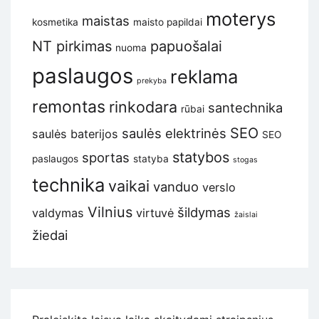
moterys
maistas
kosmetika
maisto papildai
NT pirkimas
papuošalai
nuoma
paslaugos
reklama
prekyba
remontas
rinkodara
santechnika
rūbai
SEO
saulės elektrinės
saulės baterijos
SEO
statybos
sportas
paslaugos
statyba
stogas
technika
vaikai
vanduo
verslo
Vilnius
šildymas
valdymas
virtuvė
žaislai
žiedai