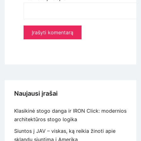
Naujausi įrašai
Klasikinė stogo danga ir IRON Click: modernios
architektūros stogo logika
Siuntos į JAV – viskas, ką reikia žinoti apie
sklandų siuntimą į Ameriką