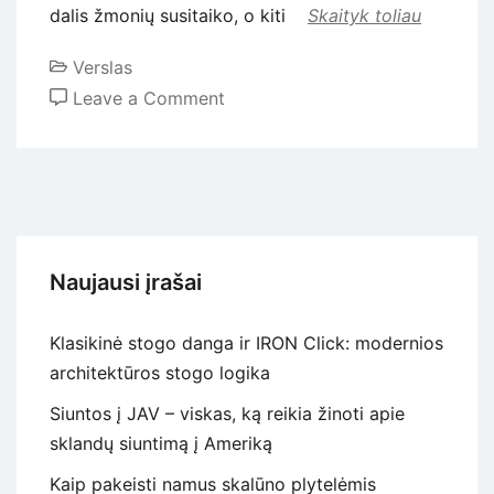
dalis žmonių susitaiko, o kiti
Skaityk toliau
Verslas
on
Leave a Comment
Dilema:
naujos
telefonų
dalys
ar
naujas
Naujausi įrašai
telefonas?
Klasikinė stogo danga ir IRON Click: modernios
architektūros stogo logika
Siuntos į JAV – viskas, ką reikia žinoti apie
sklandų siuntimą į Ameriką
Kaip pakeisti namus skalūno plytelėmis