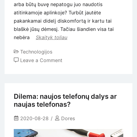
arba būtų buvę nepatogu juo naudotis
atitinkamoje aplinkoje? Turbūt jautėte
pakankamai didelį diskomfortą ir kartu tai
blaškė jūsų dėmesį. Tačiau šiandien visa tai
nebėra
Skaityk toliau
Technologijos
on
Leave a Comment
Išmanieji
laikrodžiai:
jų
didelį
Dilema: naujos telefonų dalys ar
populiarumą
naujas telefonas?
lemiantys
privalumai
2020-08-28
Dores