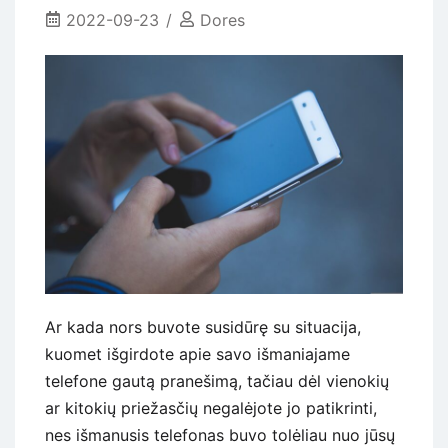
be
2022-09-23
Dores
nė
vieno
burbuliuko
Ar kada nors buvote susidūrę su situacija,
kuomet išgirdote apie savo išmaniajame
telefone gautą pranešimą, tačiau dėl vienokių
ar kitokių priežasčių negalėjote jo patikrinti,
nes išmanusis telefonas buvo tolėliau nuo jūsų