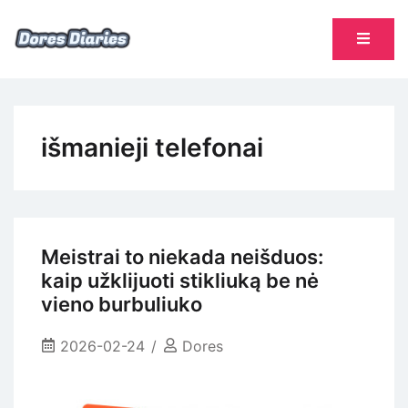
Skip
to
content
namų šeimininkės dienoraštis
Dores Diaries
išmanieji telefonai
Meistrai to niekada neišduos:
kaip užklijuoti stikliuką be nė
vieno burbuliuko
2026-02-24
Dores