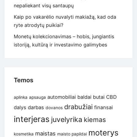
nepaliekant visų santaupų
Kaip po vakarėlio nuvalyti makiažą, kad oda
ryte atrodytų puikiai?
Monetų kolekcionavimas – hobis, jungiantis
istoriją, kultūrą ir investavimo galimybes
Temos
automobiliai
baldai
butai
CBD
aplinka
apsauga
drabužiai
dalys
darbas
finansai
dovanos
interjeras
juvelyrika
kiemas
moterys
maistas
kosmetika
maisto papildai