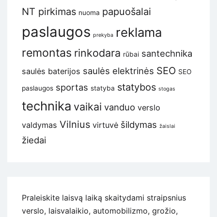
NT pirkimas
papuošalai
nuoma
paslaugos
reklama
prekyba
remontas
rinkodara
santechnika
rūbai
SEO
saulės elektrinės
saulės baterijos
SEO
statybos
sportas
paslaugos
statyba
stogas
technika
vaikai
vanduo
verslo
Vilnius
šildymas
valdymas
virtuvė
žaislai
žiedai
Praleiskite laisvą laiką skaitydami straipsnius
verslo, laisvalaikio, automobilizmo, grožio,