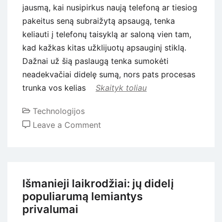
jausmą, kai nusipirkus naują telefoną ar tiesiog
pakeitus seną subraižytą apsaugą, tenka
keliauti į telefonų taisyklą ar saloną vien tam,
kad kažkas kitas užklijuotų apsauginį stiklą.
Dažnai už šią paslaugą tenka sumokėti
neadekvačiai didelę sumą, nors pats procesas
trunka vos kelias
Skaityk toliau
Technologijos
on
Leave a Comment
Meistrai
to
niekada
neišduos:
Išmanieji laikrodžiai: jų didelį
kaip
populiarumą lemiantys
užklijuoti
privalumai
stikliuką