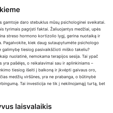
 kieme
as gamtoje daro stebuklus mūsų psichologinei sveikatai.
is tyrimais pagrįsti faktai. Žaliuojantys medžiai, upės
ina streso hormono kortizolio lygį, gerina nuotaiką ir
a. Pagalvokite, kiek daug sutaupytumėte psichologo
e galimybę tiesiog pasivaikščioti miško takeliu?
kaip nuolatinė, nemokama terapijos sesija. Tai ypač
 yra pašėlęs, o reikalavimai sau ir aplinkiniams –
kimo tiesiog išeiti į balkoną ir įkvėpti gaivaus oro,
nčias medžių viršūnes, yra ne prabanga, o būtinybė
rbingumą. Tai investicija ne tik į nekilnojamąjį turtą, bet
yvus laisvalaikis