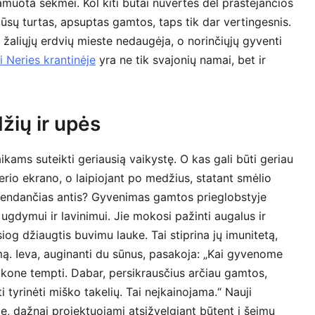
amuota sėkmei. Kol kiti butai nuvertės dėl prastėjančios
 jūsų turtas, apsuptas gamtos, taps tik dar vertingesnis.
 – žaliųjų erdvių mieste nedaugėja, o norinčiųjų gyventi
i Neries krantinėje
yra ne tik svajonių namai, bet ir
žių ir upės
kams suteikti geriausią vaikystę. O kas gali būti geriau
erio ekrano, o laipiojant po medžius, statant smėlio
skrendančias antis? Gyvenimas gamtos prieglobstyje
ugdymui ir lavinimui. Jie mokosi pažinti augalus ir
iog džiaugtis buvimu lauke. Tai stiprina jų imunitetą,
mą. Ieva, auginanti du sūnus, pasakoja: „Kai gyvenome
 kone tempti. Dabar, persikrausčius arčiau gamtos,
ti tyrinėti miško takelių. Tai neįkainojama.“ Nauji
je, dažnai projektuojami atsižvelgiant būtent į šeimų