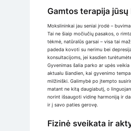
Gamtos terapija jūsų
Mokslininkai jau seniai įrodė – buvim
Tai ne šiaip močiučių pasakos, o rimta
tėkmė, natūralūs garsai – visa tai maž
padeda kovoti su nerimu bei depresij
konsultacijoms, jei kasdien turėtumėt
Gyvenimas šalia parko ar upės veikia 
aktualu šiandien, kai gyvenimo tempas
milžiniški. Galimybė po įtempto susirin
matant ne kitą daugiabutį, o linguoja
norint išsaugoti vidinę harmoniją ir da
ir į savo paties gerovę.
Fizinė sveikata ir akt