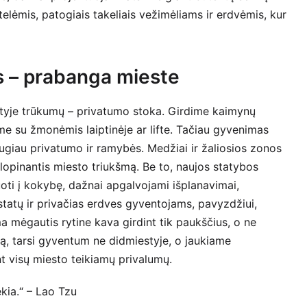
elėmis, patogiais takeliais vežimėliams ir erdvėmis, kur
s – prabanga mieste
tyje trūkumų – privatumo stoka. Girdime kaimynų
ame su žmonėmis laiptinėje ar lifte. Tačiau gyvenimas
augiau privatumo ir ramybės. Medžiai ir žaliosios zonos
slopinantis miesto triukšmą. Be to, naujos statybos
uoti į kokybę, dažnai apgalvojami išplanavimai,
statų ir privačias erdves gyventojams, pavyzdžiui,
a mėgautis rytine kava girdint tik paukščius, o ne
ą, tarsi gyventum ne didmiestyje, o jaukiame
t visų miesto teikiamų privalumų.
kia.“ – Lao Tzu