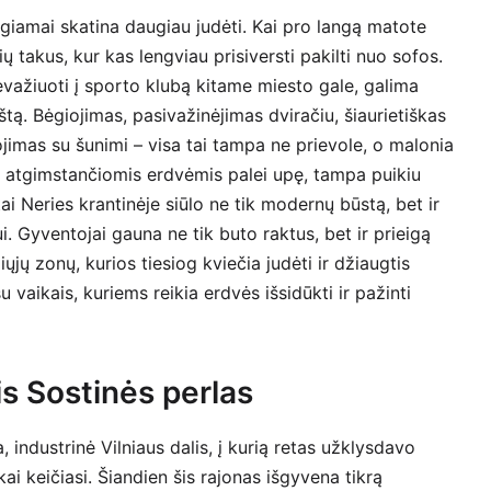
amai skatina daugiau judėti. Kai pro langą matote
ių takus, kur kas lengviau prisiversti pakilti nuo sofos.
evažiuoti į sporto klubą kitame miesto gale, galima
kštą. Bėgiojimas, pasivažinėjimas dviračiu, šiaurietiškas
iojimas su šunimi – visa tai tampa ne prievole, o malonia
o atgimstančiomis erdvėmis palei upę, tampa puikiu
ai Neries krantinėje siūlo ne tik modernų būstą, bet ir
. Gyventojai gauna ne tik buto raktus, bet ir prieigą
iųjų zonų, kurios tiesiog kviečia judėti ir džiaugtis
aikais, kuriems reikia erdvės išsidūkti ir pažinti
s Sostinės perlas
, industrinė Vilniaus dalis, į kurią retas užklysdavo
i keičiasi. Šiandien šis rajonas išgyvena tikrą