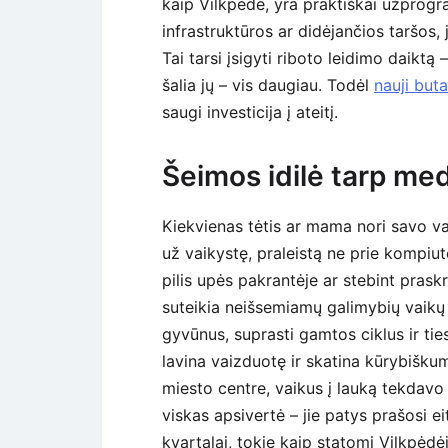
kaip Vilkpėdė, yra praktiškai užprogr
infrastruktūros ar didėjančios taršos,
Tai tarsi įsigyti riboto leidimo daiktą
šalia jų – vis daugiau. Todėl
nauji buta
saugi investicija į ateitį.
Šeimos idilė tarp med
Kiekvienas tėtis ar mama nori savo vai
už vaikystę, praleistą ne prie kompiut
pilis upės pakrantėje ar stebint pra
suteikia neišsemiamų galimybių vaikų 
gyvūnus, suprasti gamtos ciklus ir ties
lavina vaizduotę ir skatina kūrybišku
miesto centre, vaikus į lauką tekdavo
viskas apsivertė – jie patys prašosi ei
kvartalai, tokie kaip statomi Vilkpėdė