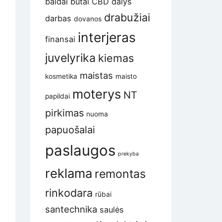
baldai
butai
CBD
dalys
drabužiai
darbas
dovanos
interjeras
finansai
juvelyrika
kiemas
maistas
kosmetika
maisto
moterys
NT
papildai
pirkimas
nuoma
papuošalai
paslaugos
prekyba
reklama
remontas
rinkodara
rūbai
santechnika
saulės