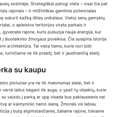
sių sostinėje. Strategiškai patogi vieta – visai čia pat
tais rajonais – ir milžiniškas gamtinis potencialas
bę sukurti kažką išties unikalaus. Vietoj senų gamyklų
i, o apleistos teritorijos virsta parkais ir
 gyvenate rajone, kuris pulsuoja nauja energija, kur
 į šiuolaikinio žmogaus poreikius. Čia susipina istorija
rni architektūra. Tai vieta tiems, kurie nori būti
, turinčiame ne tik praeitį, bet ir jaudinančią ateitį.
perka su kaupu
sto plotuose yra ne tik malonumas sielai, bet ir
 vertė laikui bėgant tik auga, o ypač tų objektų, kurie
as su vaizdu į parką ar upę visada bus paklausesnis nei
 gatvę ar kaimyninio namo sieną. Žmonės vis labiau
ticija į butą atgimstančiame, žaliame rajone, tokiame