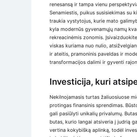
renesansą ir tampa vienu perspektyviau
Senamiestis, puikus susisiekimas su ki
traukia vystytojus, kurie mato galimy
kyla modernūs gyvenamųjų namų kvartala
rekreacinėmis zonomis. Įsivaizduokite,
viskas kuriama nuo nulio, atsižvelgiant
ir ateitis, pramoninis paveldas ir mode
transformacijos dalimi ir gyventi rajone
Investicija, kuri atsi
Nekilnojamasis turtas žaliuosiuose mie
protingas finansinis sprendimas. Būsto
gali pasiūlyti unikalių privalumų. But
butas, kurio langai atsiveria į judrią
vertina kokybišką aplinką, todėl inves