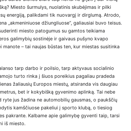
šką? Miesto šurmulys, nuolatinis skubėjimas ir pilki
ų energiją, palikdami tik nuovargį ir dirglumą. Atrodo,
ena „akmeniniuose džiungliuose“, galiausiai buvo teisus.
 suderinti miesto patogumus su gamtos teikiama
jeros galimybių sostinėje ir gaivaus pušyno kvapo
ei manote – tai naujas būstas ten, kur miestas susitinka
anso tarp darbo ir poilsio, tarp aktyvaus socialinio
jamojo turto rinka į šiuos poreikius pagaliau pradeda
ra vienas žaliausių Europos miestų, atsiranda vis daugiau
s metrus, bet ir kokybišką gyvenimo aplinką. Tai nebe
kad ryte jus žadina ne automobilių gausmas, o paukščių
mdytis kamščiuose pakeliui į sporto klubą, o tiesiog
ries pakrante. Kalbame apie galimybę gyventi taip, tarsi
 iš miesto.