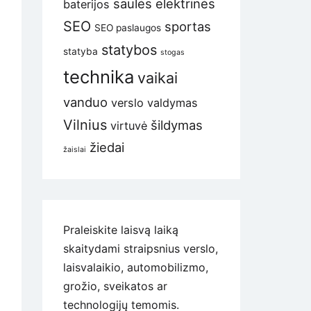
saulės elektrinės
baterijos
SEO
sportas
SEO paslaugos
statybos
statyba
stogas
technika
vaikai
vanduo
verslo valdymas
Vilnius
šildymas
virtuvė
žiedai
žaislai
Praleiskite laisvą laiką
skaitydami straipsnius verslo,
laisvalaikio, automobilizmo,
grožio, sveikatos ar
technologijų temomis.