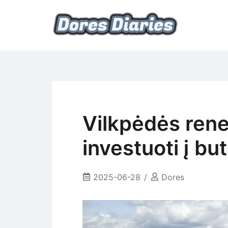
Skip
to
content
namų šeimininkės dienoraštis
Dores Diaries
Vilkpėdės rene
investuoti į bu
2025-06-28
Dores