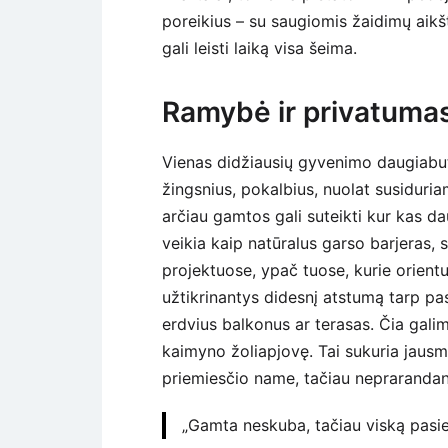
poreikius – su saugiomis žaidimų aikšt
gali leisti laiką visa šeima.
Ramybė ir privatuma
Vienas didžiausių gyvenimo daugiabu
žingsnius, pokalbius, nuolat susiduri
arčiau gamtos gali suteikti kur kas d
veikia kaip natūralus garso barjeras, 
projektuose, ypač tuose, kurie orient
užtikrinantys didesnį atstumą tarp pa
erdvius balkonus ar terasas. Čia galim
kaimyno žoliapjovę. Tai sukuria jausm
priemiesčio name, tačiau neprarandan
„Gamta neskuba, tačiau viską pasie