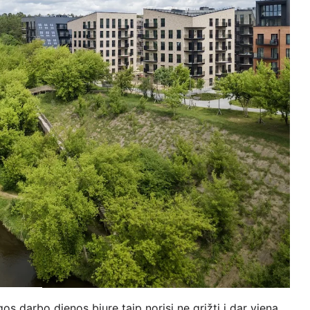
os darbo dienos biure taip norisi ne grįžti į dar vieną