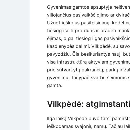
Gyvenimas gamtos apsuptyje neišvengi
viliojančius pasivaikščiojimo ar dvirač
Užuot ieškojus pasiteisinimų, kodėl n
tiesiog išeiti pro duris ir pradėti man
ėjimas, o gal tiesiog ilgas pasivaikšč
kasdienybės dalimi. Vilkpėdė, su sav
pavyzdžiu. Čia besikuriantys nauji but
visą infrastruktūrą aktyviam gyvenimui
prie sutvarkytų pakrančių, parkų ir žal
gyvenimu. Tai ypač svarbu šeimoms su v
gamtą.
Vilkpėdė: atgimstanti
Ilgą laiką Vilkpėdė buvo tarsi pamiršta
ieškodamas svajonių namų. Tačiau laika