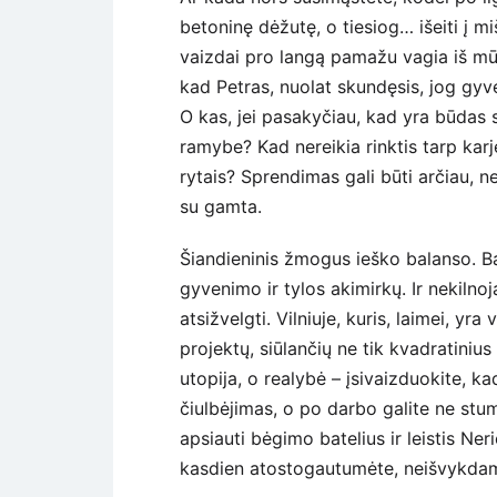
betoninę dėžutę, o tiesiog… išeiti į mi
vaizdai pro langą pamažu vagia iš mūs
kad Petras, nuolat skundęsis, jog gyv
O kas, jei pasakyčiau, kad yra būdas
ramybe? Kad nereikia rinktis tarp kar
rytais? Sprendimas gali būti arčiau, n
su gamta.
Šiandieninis žmogus ieško balanso. Bal
gyvenimo ir tylos akimirkų. Ir nekilno
atsižvelgti. Vilniuje, kuris, laimei, y
projektų, siūlančių ne tik kvadratiniu
utopija, o realybė – įsivaizduokite, 
čiulbėjimas, o po darbo galite ne stu
apsiauti bėgimo batelius ir leistis Ne
kasdien atostogautumėte, neišvykdami