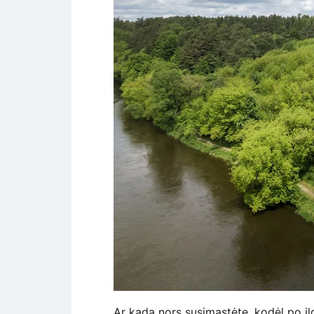
Ar kada nors susimąstėte, kodėl po ilg