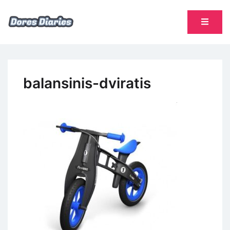
Skip
to
content
namų šeimininkės dienoraštis
Dores Diaries
balansinis-dviratis