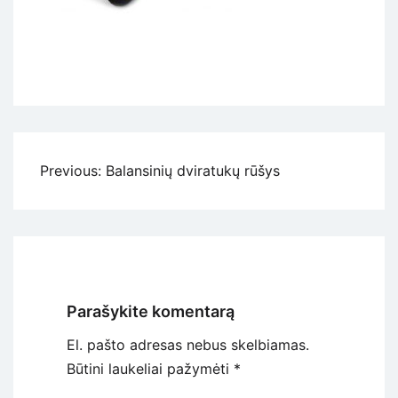
Navigacija
Previous:
Balansinių dviratukų rūšys
tarp
įrašų
Parašykite komentarą
El. pašto adresas nebus skelbiamas.
Būtini laukeliai pažymėti
*