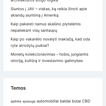
architektūros stogo logika
Siuntos į JAV – viskas, ką reikia žinoti apie
sklandų siuntimą į Ameriką
Kaip pakeisti namus skalūno plytelėmis
nepaliekant visų santaupų
Kaip po vakarėlio nuvalyti makiažą, kad oda
ryte atrodytų puikiai?
Monetų kolekcionavimas – hobis, jungiantis
istoriją, kultūrą ir investavimo galimybes
Temos
automobiliai
baldai
butai
CBD
aplinka
apsauga