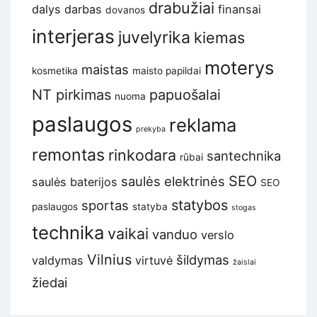
drabužiai
dalys
darbas
finansai
dovanos
interjeras
juvelyrika
kiemas
moterys
maistas
kosmetika
maisto papildai
NT pirkimas
papuošalai
nuoma
paslaugos
reklama
prekyba
remontas
rinkodara
santechnika
rūbai
SEO
saulės elektrinės
saulės baterijos
SEO
statybos
sportas
paslaugos
statyba
stogas
technika
vaikai
vanduo
verslo
Vilnius
šildymas
valdymas
virtuvė
žaislai
žiedai