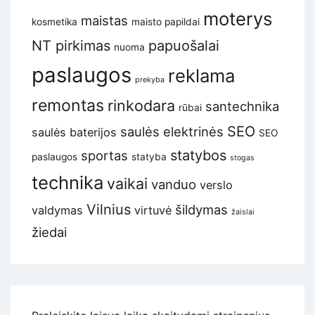
moterys
maistas
kosmetika
maisto papildai
NT pirkimas
papuošalai
nuoma
paslaugos
reklama
prekyba
remontas
rinkodara
santechnika
rūbai
SEO
saulės elektrinės
saulės baterijos
SEO
statybos
sportas
paslaugos
statyba
stogas
technika
vaikai
vanduo
verslo
Vilnius
šildymas
valdymas
virtuvė
žaislai
žiedai