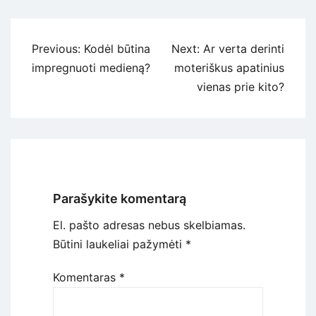
Navigacija
Previous:
Kodėl būtina
Next:
Ar verta derinti
tarp
impregnuoti medieną?
moteriškus apatinius
įrašų
vienas prie kito?
Parašykite komentarą
El. pašto adresas nebus skelbiamas.
Būtini laukeliai pažymėti
*
Komentaras
*