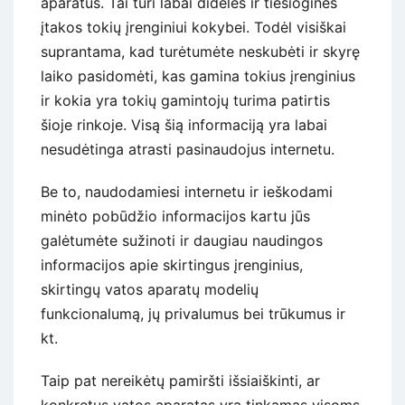
aparatus. Tai turi labai didelės ir tiesioginės
įtakos tokių įrenginiui kokybei. Todėl visiškai
suprantama, kad turėtumėte neskubėti ir skyrę
laiko pasidomėti, kas gamina tokius įrenginius
ir kokia yra tokių gamintojų turima patirtis
šioje rinkoje. Visą šią informaciją yra labai
nesudėtinga atrasti pasinaudojus internetu.
Be to, naudodamiesi internetu ir ieškodami
minėto pobūdžio informacijos kartu jūs
galėtumėte sužinoti ir daugiau naudingos
informacijos apie skirtingus įrenginius,
skirtingų vatos aparatų modelių
funkcionalumą, jų privalumus bei trūkumus ir
kt.
Taip pat nereikėtų pamiršti išsiaiškinti, ar
konkretus vatos aparatas yra tinkamas visoms