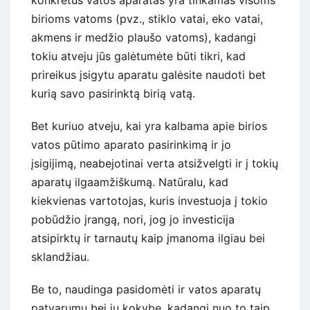
birioms vatoms (pvz., stiklo vatai, eko vatai,
akmens ir medžio plaušo vatoms), kadangi
tokiu atveju jūs galėtumėte būti tikri, kad
prireikus įsigytu aparatu galėsite naudoti bet
kurią savo pasirinktą birią vatą.
Bet kuriuo atveju, kai yra kalbama apie birios
vatos pūtimo aparato pasirinkimą ir jo
įsigijimą, neabejotinai verta atsižvelgti ir į tokių
aparatų ilgaamžiškumą. Natūralu, kad
kiekvienas vartotojas, kuris investuoja į tokio
pobūdžio įrangą, nori, jog jo investicija
atsipirktų ir tarnautų kaip įmanoma ilgiau bei
sklandžiau.
Be to, naudinga pasidomėti ir vatos aparatų
patvarumu bei jų kokybe, kadangi nuo to taip