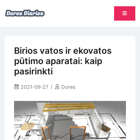
Skip
to
content
namų šeimininkės dienoraštis
Dores Diaries
Birios vatos ir ekovatos
pūtimo aparatai: kaip
pasirinkti
2021-09-27
Dores