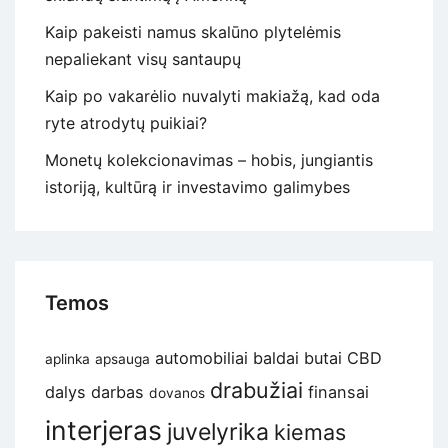
Kaip pakeisti namus skalūno plytelėmis
nepaliekant visų santaupų
Kaip po vakarėlio nuvalyti makiažą, kad oda
ryte atrodytų puikiai?
Monetų kolekcionavimas – hobis, jungiantis
istoriją, kultūrą ir investavimo galimybes
Temos
automobiliai
baldai
butai
CBD
aplinka
apsauga
drabužiai
dalys
darbas
finansai
dovanos
interjeras
juvelyrika
kiemas