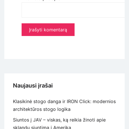
Naujausi įrašai
Klasikinė stogo danga ir IRON Click: modernios
architektūros stogo logika
Siuntos į JAV – viskas, ką reikia žinoti apie
sklandų siuntimą į Ameriką