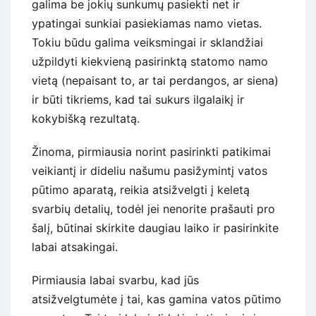
galima be jokių sunkumų pasiekti net ir
ypatingai sunkiai pasiekiamas namo vietas.
Tokiu būdu galima veiksmingai ir sklandžiai
užpildyti kiekvieną pasirinktą statomo namo
vietą (nepaisant to, ar tai perdangos, ar siena)
ir būti tikriems, kad tai sukurs ilgalaikį ir
kokybišką rezultatą.
Žinoma, pirmiausia norint pasirinkti patikimai
veikiantį ir dideliu našumu pasižymintį vatos
pūtimo aparatą, reikia atsižvelgti į keletą
svarbių detalių, todėl jei nenorite prašauti pro
šalį, būtinai skirkite daugiau laiko ir pasirinkite
labai atsakingai.
Pirmiausia labai svarbu, kad jūs
atsižvelgtumėte į tai, kas gamina vatos pūtimo