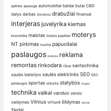
automobiliai
baldai
butai
CBD
aplinka
apsauga
drabužiai
dalys
darbas
finansai
dovanos
interjeras
juvelyrika
kiemas
moterys
maistas
kosmetika
maisto papildai
NT pirkimas
papuošalai
nuoma
paslaugos
reklama
prekyba
remontas
rinkodara
santechnika
rūbai
SEO
saulės elektrinės
saulės baterijos
SEO
statybos
sportas
paslaugos
statyba
stogas
technika
vaikai
vanduo
verslo
Vilnius
šildymas
valdymas
virtuvė
žaislai
žiedai