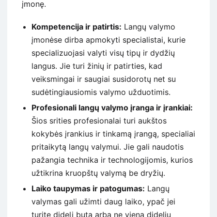
įmonę.
Kompetencija ir patirtis:
Langų valymo
įmonėse dirba apmokyti specialistai, kurie
specializuojasi valyti visų tipų ir dydžių
langus. Jie turi žinių ir patirties, kad
veiksmingai ir saugiai susidorotų net su
sudėtingiausiomis valymo užduotimis.
Profesionali langų valymo įranga ir įrankiai:
Šios srities profesionalai turi aukštos
kokybės įrankius ir tinkamą įrangą, specialiai
pritaikytą langų valymui. Jie gali naudotis
pažangia technika ir technologijomis, kurios
užtikrina kruopštų valymą be dryžių.
Laiko taupymas ir patogumas:
Langų
valymas gali užimti daug laiko, ypač jei
turite didelį butą arba ne vieną didelių