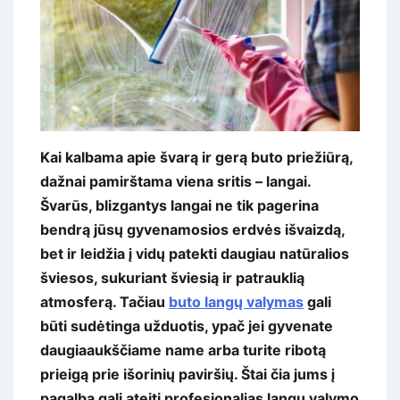
Kai kalbama apie švarą ir gerą buto priežiūrą,
dažnai pamirštama viena sritis – langai.
Švarūs, blizgantys langai ne tik pagerina
bendrą jūsų gyvenamosios erdvės išvaizdą,
bet ir leidžia į vidų patekti daugiau natūralios
šviesos, sukuriant šviesią ir patrauklią
atmosferą. Tačiau
buto langų valymas
gali
būti sudėtinga užduotis, ypač jei gyvenate
daugiaaukščiame name arba turite ribotą
prieigą prie išorinių paviršių. Štai čia jums į
pagalbą gali ateiti profesionalias langų valymo