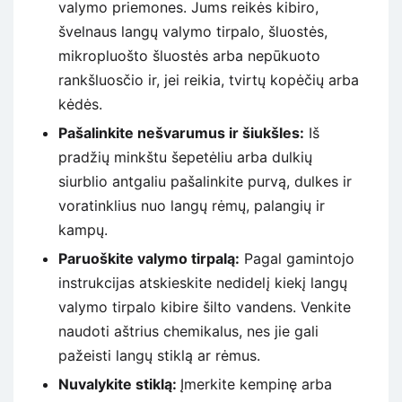
valymo priemones. Jums reikės kibiro,
švelnaus langų valymo tirpalo, šluostės,
mikropluošto šluostės arba nepūkuoto
rankšluosčio ir, jei reikia, tvirtų kopėčių arba
kėdės.
Pašalinkite nešvarumus ir šiukšles:
Iš
pradžių minkštu šepetėliu arba dulkių
siurblio antgaliu pašalinkite purvą, dulkes ir
voratinklius nuo langų rėmų, palangių ir
kampų.
Paruoškite valymo tirpalą:
Pagal gamintojo
instrukcijas atskieskite nedidelį kiekį langų
valymo tirpalo kibire šilto vandens. Venkite
naudoti aštrius chemikalus, nes jie gali
pažeisti langų stiklą ar rėmus.
Nuvalykite stiklą:
Įmerkite kempinę arba