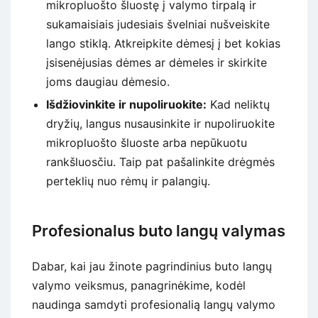
mikropluošto šluostę į valymo tirpalą ir
sukamaisiais judesiais švelniai nušveiskite
lango stiklą. Atkreipkite dėmesį į bet kokias
įsisenėjusias dėmes ar dėmeles ir skirkite
joms daugiau dėmesio.
Išdžiovinkite ir nupoliruokite:
Kad neliktų
dryžių, langus nusausinkite ir nupoliruokite
mikropluošto šluoste arba nepūkuotu
rankšluosčiu. Taip pat pašalinkite drėgmės
perteklių nuo rėmų ir palangių.
Profesionalus buto langų valymas
Dabar, kai jau žinote pagrindinius buto langų
valymo veiksmus, panagrinėkime, kodėl
naudinga samdyti profesionalią langų valymo