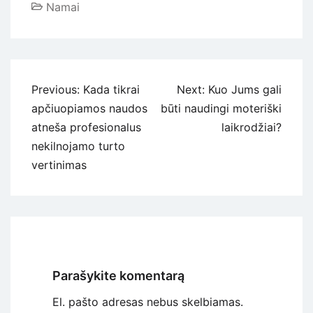
Namai
Navigacija
Previous:
Kada tikrai
Next:
Kuo Jums gali
tarp
apčiuopiamos naudos
būti naudingi moteriški
įrašų
atneša profesionalus
laikrodžiai?
nekilnojamo turto
vertinimas
Parašykite komentarą
El. pašto adresas nebus skelbiamas.