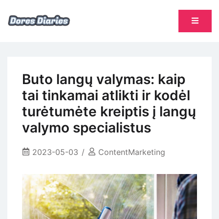
Skip
to
content
namų šeimininkės dienoraštis
Dores Diaries
Buto langų valymas: kaip
tai tinkamai atlikti ir kodėl
turėtumėte kreiptis į langų
valymo specialistus
2023-05-03
ContentMarketing