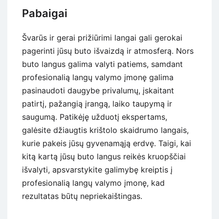
Pabaigai
Švarūs ir gerai prižiūrimi langai gali gerokai
pagerinti jūsų buto išvaizdą ir atmosferą. Nors
buto langus galima valyti patiems, samdant
profesionalią langų valymo įmonę galima
pasinaudoti daugybe privalumų, įskaitant
patirtį, pažangią įrangą, laiko taupymą ir
saugumą. Patikėję užduotį ekspertams,
galėsite džiaugtis krištolo skaidrumo langais,
kurie pakeis jūsų gyvenamąją erdvę. Taigi, kai
kitą kartą jūsų buto langus reikės kruopščiai
išvalyti, apsvarstykite galimybę kreiptis į
profesionalią langų valymo įmonę, kad
rezultatas būtų nepriekaištingas.