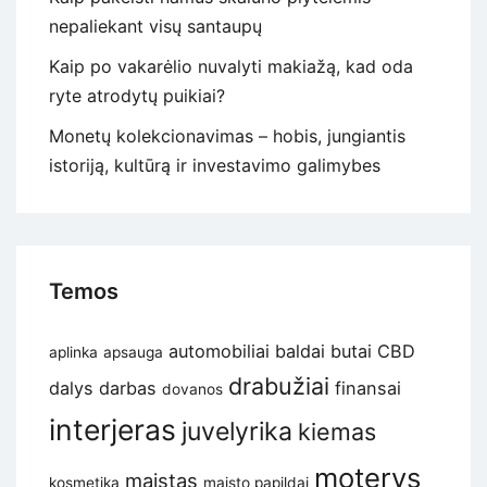
nepaliekant visų santaupų
Kaip po vakarėlio nuvalyti makiažą, kad oda
ryte atrodytų puikiai?
Monetų kolekcionavimas – hobis, jungiantis
istoriją, kultūrą ir investavimo galimybes
Temos
automobiliai
baldai
butai
CBD
aplinka
apsauga
drabužiai
dalys
darbas
finansai
dovanos
interjeras
juvelyrika
kiemas
moterys
maistas
kosmetika
maisto papildai