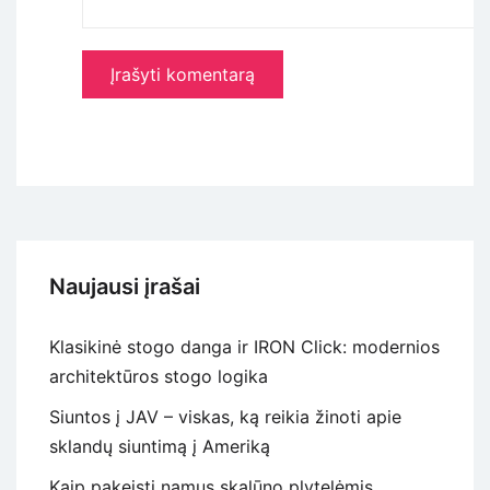
Naujausi įrašai
Klasikinė stogo danga ir IRON Click: modernios
architektūros stogo logika
Siuntos į JAV – viskas, ką reikia žinoti apie
sklandų siuntimą į Ameriką
Kaip pakeisti namus skalūno plytelėmis