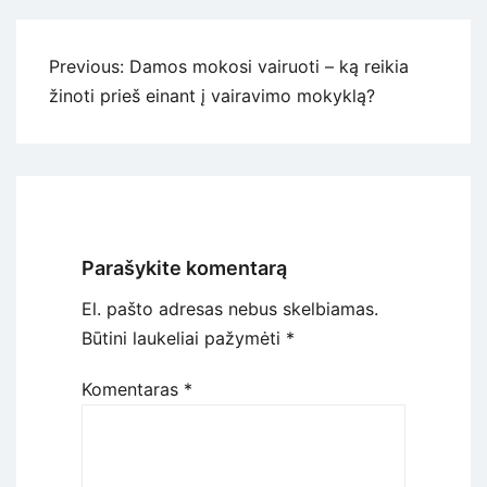
Navigacija
Previous:
Damos mokosi vairuoti – ką reikia
tarp
žinoti prieš einant į vairavimo mokyklą?
įrašų
Parašykite komentarą
El. pašto adresas nebus skelbiamas.
Būtini laukeliai pažymėti
*
Komentaras
*