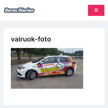
Skip
to
content
namų šeimininkės dienoraštis
Dores Diaries
vairuok-foto