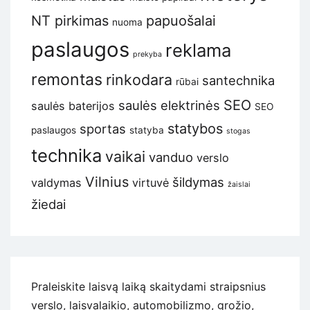
NT pirkimas
papuošalai
nuoma
paslaugos
reklama
prekyba
remontas
rinkodara
santechnika
rūbai
SEO
saulės elektrinės
saulės baterijos
SEO
statybos
sportas
paslaugos
statyba
stogas
technika
vaikai
vanduo
verslo
Vilnius
šildymas
valdymas
virtuvė
žaislai
žiedai
Praleiskite laisvą laiką skaitydami straipsnius
verslo, laisvalaikio, automobilizmo, grožio,