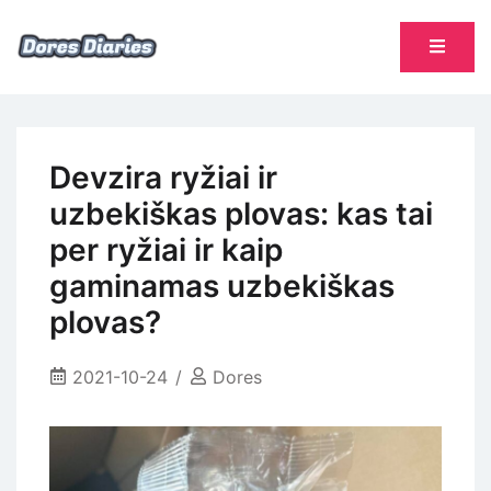
Skip
to
content
namų šeimininkės dienoraštis
Dores Diaries
Devzira ryžiai ir
uzbekiškas plovas: kas tai
per ryžiai ir kaip
gaminamas uzbekiškas
plovas?
2021-10-24
Dores