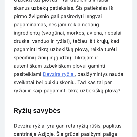
skanus uzbekų patiekalas. Šis patiekalas iš
pirmo žvilgsnio gali pasirodyti lengvai
pagaminamas, nes jam reikia nedaug
ingredientų (svogūnai, morkos, aviena, riebalai,
druska, vanduo ir ryžiai), tačiau iš tikrųjų, kad
pagaminti tikrą uzbekišką plovą, reikia turėti
specifinių žinių ir įgūdžių. Tikrajam ir
autentiškam uzbekiškam plovui gaminti
pasitelkiami
Devzira ryžiai
, pasižymintys nauda
sveikatai bei puikiu skoniu. Tad kas tai per
ryžiai ir kaip pagaminti tikrą uzbekišką plovą?
Ryžių savybės
Devzira ryžiai yra gan reta ryžių rūšis, paplitusi
centrinėje Azijoje. Šie grūdai pasižymi pailga