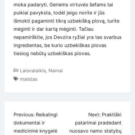
moka padaryti. Geriems virtuvės šefams tai
puikiai pavyksta, todėl jeigu norite ir jūs
išmokti pagaminti tikrą uzbekišką plovą, turite
mėginti ir dar kartą mėginti. Tačiau
nepamirškite, jos Devzira ryžiai yra tas svarbus
ingredientas, be kurio uzbekiškas plovas
tiesiog nebūtų uzbekiškas plovas.
Laisvalaikis
,
Namai
maistas
Navigacija
Previous:
Reikalingi
Next:
Praktiški
tarp
dokumentai ir
patarimai pradedant
įrašų
medicininė knygelė
nuosavo namo statybų