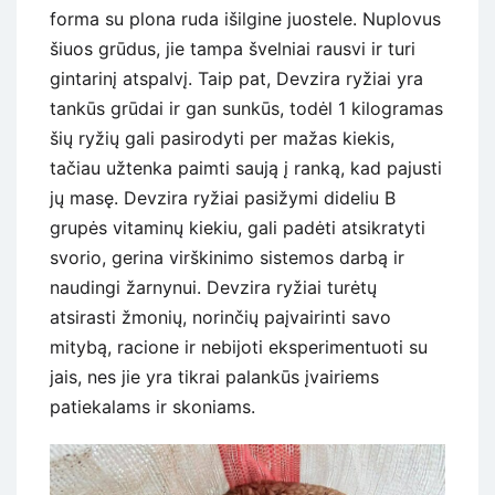
forma su plona ruda išilgine juostele. Nuplovus
šiuos grūdus, jie tampa švelniai rausvi ir turi
gintarinį atspalvį. Taip pat, Devzira ryžiai yra
tankūs grūdai ir gan sunkūs, todėl 1 kilogramas
šių ryžių gali pasirodyti per mažas kiekis,
tačiau užtenka paimti saują į ranką, kad pajusti
jų masę. Devzira ryžiai pasižymi dideliu B
grupės vitaminų kiekiu, gali padėti atsikratyti
svorio, gerina virškinimo sistemos darbą ir
naudingi žarnynui. Devzira ryžiai turėtų
atsirasti žmonių, norinčių paįvairinti savo
mitybą, racione ir nebijoti eksperimentuoti su
jais, nes jie yra tikrai palankūs įvairiems
patiekalams ir skoniams.