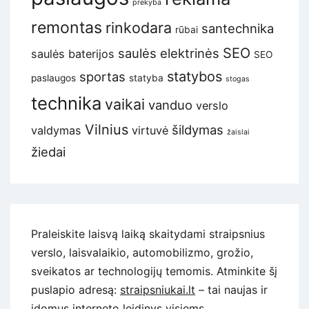
prekyba
remontas
rinkodara
santechnika
rūbai
SEO
saulės elektrinės
saulės baterijos
SEO
statybos
sportas
paslaugos
statyba
stogas
technika
vaikai
vanduo
verslo
Vilnius
šildymas
valdymas
virtuvė
žaislai
žiedai
Praleiskite laisvą laiką skaitydami straipsnius
verslo, laisvalaikio, automobilizmo, grožio,
sveikatos ar technologijų temomis. Atminkite šį
puslapio adresą:
straipsniukai.lt
– tai naujas ir
įdomus interneto leidinys visiems