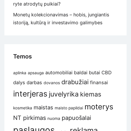
ryte atrodytų puikiai?
Monetų kolekcionavimas – hobis, jungiantis
istoriją, kultūrą ir investavimo galimybes
Temos
automobiliai
baldai
butai
CBD
aplinka
apsauga
drabužiai
dalys
darbas
finansai
dovanos
interjeras
juvelyrika
kiemas
moterys
maistas
kosmetika
maisto papildai
NT pirkimas
papuošalai
nuoma
paslaugos
reklama