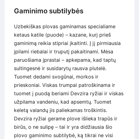
Gaminimo subtilybės
Uzbekiškas plovas gaminamas specialiame
ketaus katile (puode) – kazane, kurį prieš
gaminimą reikia stipriai įkaitinti. Į jį pirmiausia
įpilami riebalai ir truputį pakaitinami. Mėsa
paruošiama įprastai – apkepama, kad taptų
sultingesnė ir susidarytų rausva plutelė.
Tuomet dedami svogūnai, morkos ir
prieskoniai. Viskas trumpai patroškinama ir
tuomet į puodą beriami Devzira ryžiai ir viskas
užpilama vandeniu, kad apsemtų. Tuomet
keletą valandų jis paliekamas troškintis.
Devzira ryžiai gerame plove išlieka trapūs ir
birūs, o ne sulipę – tai ir yra didžiausia šio
plovo gaminimo subtilybė, ką tikrai ne visi