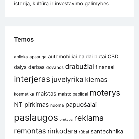
istoriją, kultūrą ir investavimo galimybes
Temos
automobiliai
baldai
butai
CBD
aplinka
apsauga
drabužiai
dalys
darbas
finansai
dovanos
interjeras
juvelyrika
kiemas
moterys
maistas
kosmetika
maisto papildai
NT pirkimas
papuošalai
nuoma
paslaugos
reklama
prekyba
remontas
rinkodara
santechnika
rūbai