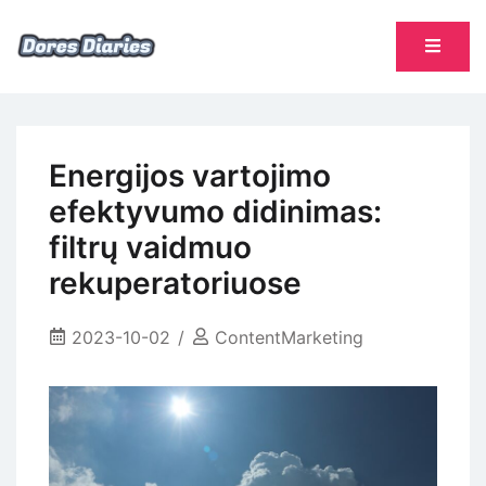
Skip
to
content
namų šeimininkės dienoraštis
Dores Diaries
Energijos vartojimo
efektyvumo didinimas:
filtrų vaidmuo
rekuperatoriuose
2023-10-02
ContentMarketing