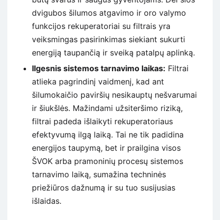
dvigubos šilumos atgavimo ir oro valymo
funkcijos rekuperatoriai su filtrais yra
veiksmingas pasirinkimas siekiant sukurti
energiją taupančią ir sveiką patalpų aplinką.
Ilgesnis sistemos tarnavimo laikas:
Filtrai
atlieka pagrindinį vaidmenį, kad ant
šilumokaičio paviršių nesikauptų nešvarumai
ir šiukšlės. Mažindami užsiteršimo riziką,
filtrai padeda išlaikyti rekuperatoriaus
efektyvumą ilgą laiką. Tai ne tik padidina
energijos taupymą, bet ir prailgina visos
ŠVOK arba pramoninių procesų sistemos
tarnavimo laiką, sumažina techninės
priežiūros dažnumą ir su tuo susijusias
išlaidas.