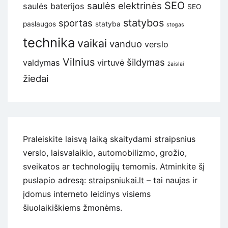
SEO
saulės elektrinės
saulės baterijos
SEO
statybos
sportas
paslaugos
statyba
stogas
technika
vaikai
vanduo
verslo
Vilnius
šildymas
valdymas
virtuvė
žaislai
žiedai
Praleiskite laisvą laiką skaitydami straipsnius
verslo, laisvalaikio, automobilizmo, grožio,
sveikatos ar technologijų temomis. Atminkite šį
puslapio adresą:
straipsniukai.lt
– tai naujas ir
įdomus interneto leidinys visiems
šiuolaikiškiems žmonėms.