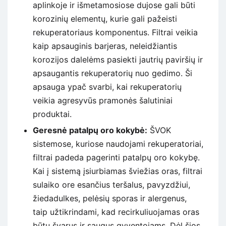
aplinkoje ir išmetamosiose dujose gali būti
korozinių elementų, kurie gali pažeisti
rekuperatoriaus komponentus. Filtrai veikia
kaip apsauginis barjeras, neleidžiantis
korozijos dalelėms pasiekti jautrių paviršių ir
apsaugantis rekuperatorių nuo gedimo. Ši
apsauga ypač svarbi, kai rekuperatorių
veikia agresyvūs pramonės šalutiniai
produktai.
Geresnė patalpų oro kokybė:
ŠVOK
sistemose, kuriose naudojami rekuperatoriai,
filtrai padeda pagerinti patalpų oro kokybę.
Kai į sistemą įsiurbiamas šviežias oras, filtrai
sulaiko ore esančius teršalus, pavyzdžiui,
žiedadulkes, pelėsių sporas ir alergenus,
taip užtikrindami, kad recirkuliuojamas oras
būtų švarus ir saugus gyventojams. Dėl šios