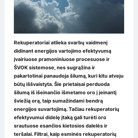
Rekuperatoriai atlieka svarbų vaidmenį
didinant energijos vartojimo efektyvumą
įvairiuose pramoniniuose procesuose ir
ŠVOK sistemose, nes sugrąžina ir
pakartotinai panaudoja šilumą, kuri kitu atveju
būtų iššvaistyta. Šie prietaisai perduoda
šilumą iš išeinančio išmetamo oro į įeinantį
šviežią orą, taip sumažindami bendrą
energijos suvartojimą. Tačiau rekuperatorių
efektyvumui didelę įtaką gali turėti oro
srautuose esančios kietosios dalelės ir
teršalai. Filtrai, kaip esminės rekuperatorių