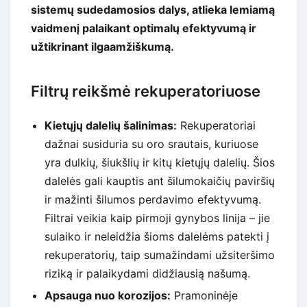
sistemų sudedamosios dalys, atlieka lemiamą
vaidmenį palaikant optimalų efektyvumą ir
užtikrinant ilgaamžiškumą.
Filtrų reikšmė rekuperatoriuose
Kietųjų dalelių šalinimas:
Rekuperatoriai
dažnai susiduria su oro srautais, kuriuose
yra dulkių, šiukšlių ir kitų kietųjų dalelių. Šios
dalelės gali kauptis ant šilumokaičių paviršių
ir mažinti šilumos perdavimo efektyvumą.
Filtrai veikia kaip pirmoji gynybos linija – jie
sulaiko ir neleidžia šioms dalelėms patekti į
rekuperatorių, taip sumažindami užsiteršimo
riziką ir palaikydami didžiausią našumą.
Apsauga nuo korozijos:
Pramoninėje