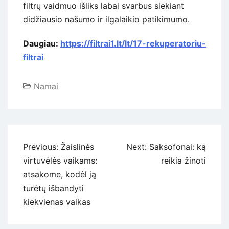
filtrų vaidmuo išliks labai svarbus siekiant
didžiausio našumo ir ilgalaikio patikimumo.
Daugiau:
https://filtrai1.lt/lt/17-rekuperatoriu-
filtrai
Namai
Navigacija
Previous:
Žaislinės
Next:
Saksofonai: ką
tarp
virtuvėlės vaikams:
reikia žinoti
įrašų
atsakome, kodėl ją
turėtų išbandyti
kiekvienas vaikas