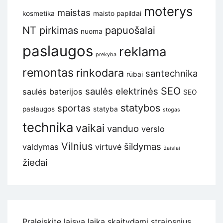
moterys
maistas
kosmetika
maisto papildai
NT pirkimas
papuošalai
nuoma
paslaugos
reklama
prekyba
remontas
rinkodara
santechnika
rūbai
SEO
saulės elektrinės
saulės baterijos
SEO
statybos
sportas
paslaugos
statyba
stogas
technika
vaikai
vanduo
verslo
Vilnius
šildymas
valdymas
virtuvė
žaislai
žiedai
Praleiskite laisvą laiką skaitydami straipsnius