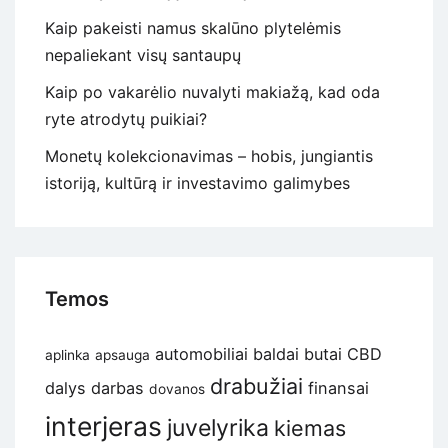
Kaip pakeisti namus skalūno plytelėmis
nepaliekant visų santaupų
Kaip po vakarėlio nuvalyti makiažą, kad oda
ryte atrodytų puikiai?
Monetų kolekcionavimas – hobis, jungiantis
istoriją, kultūrą ir investavimo galimybes
Temos
automobiliai
baldai
butai
CBD
aplinka
apsauga
drabužiai
dalys
darbas
finansai
dovanos
interjeras
juvelyrika
kiemas