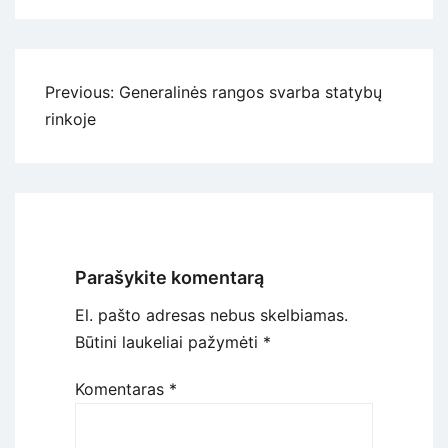
Navigacija
Previous:
Generalinės rangos svarba statybų
tarp
rinkoje
įrašų
Parašykite komentarą
El. pašto adresas nebus skelbiamas.
Būtini laukeliai pažymėti
*
Komentaras
*