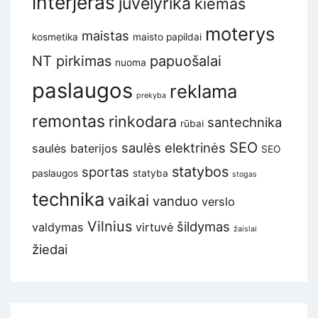
interjeras
juvelyrika
kiemas
moterys
maistas
kosmetika
maisto papildai
NT pirkimas
papuošalai
nuoma
paslaugos
reklama
prekyba
remontas
rinkodara
santechnika
rūbai
SEO
saulės elektrinės
saulės baterijos
SEO
statybos
sportas
paslaugos
statyba
stogas
technika
vaikai
vanduo
verslo
Vilnius
šildymas
valdymas
virtuvė
žaislai
žiedai