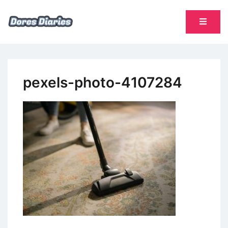
Skip
to
content
namų šeimininkės dienoraštis
Dores Diaries
pexels-photo-4107284