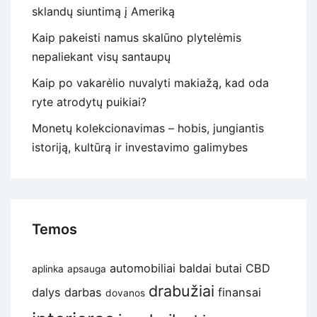
sklandų siuntimą į Ameriką
Kaip pakeisti namus skalūno plytelėmis
nepaliekant visų santaupų
Kaip po vakarėlio nuvalyti makiažą, kad oda
ryte atrodytų puikiai?
Monetų kolekcionavimas – hobis, jungiantis
istoriją, kultūrą ir investavimo galimybes
Temos
automobiliai
baldai
butai
CBD
aplinka
apsauga
drabužiai
dalys
darbas
finansai
dovanos