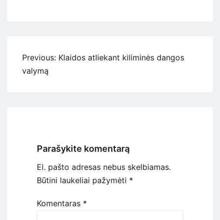
Navigacija
Previous:
Klaidos atliekant kiliminės dangos
tarp
valymą
įrašų
Parašykite komentarą
El. pašto adresas nebus skelbiamas.
Būtini laukeliai pažymėti
*
Komentaras
*