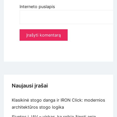
Interneto puslapis
Naujausi įrašai
Klasikinė stogo danga ir IRON Click: modernios
architektūros stogo logika
Siuntos į JAV – viskas, ką reikia žinoti apie