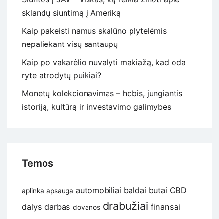
sklandų siuntimą į Ameriką
Kaip pakeisti namus skalūno plytelėmis
nepaliekant visų santaupų
Kaip po vakarėlio nuvalyti makiažą, kad oda
ryte atrodytų puikiai?
Monetų kolekcionavimas – hobis, jungiantis
istoriją, kultūrą ir investavimo galimybes
Temos
automobiliai
baldai
butai
CBD
aplinka
apsauga
drabužiai
dalys
darbas
finansai
dovanos