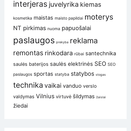
interjeras
juvelyrika
kiemas
moterys
maistas
kosmetika
maisto papildai
NT pirkimas
papuošalai
nuoma
paslaugos
reklama
prekyba
remontas
rinkodara
santechnika
rūbai
SEO
saulės elektrinės
saulės baterijos
SEO
statybos
sportas
paslaugos
statyba
stogas
technika
vaikai
vanduo
verslo
Vilnius
šildymas
valdymas
virtuvė
žaislai
žiedai