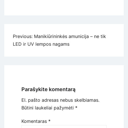
Navigacija
Previous:
Manikiūrininkės amunicija – ne tik
tarp
LED ir UV lempos nagams
įrašų
Parašykite komentarą
El. pašto adresas nebus skelbiamas.
Būtini laukeliai pažymėti
*
Komentaras
*