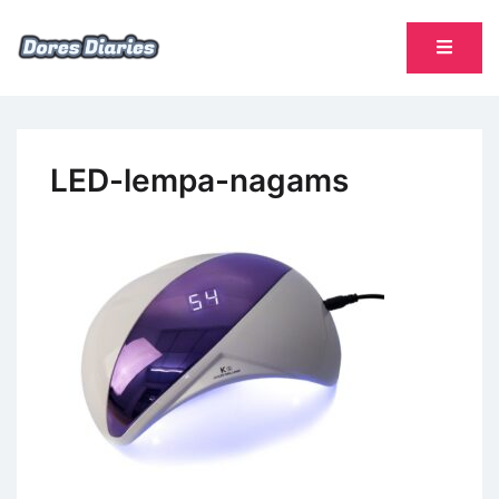
Skip
to
content
namų šeimininkės dienoraštis
Dores Diaries
LED-lempa-nagams