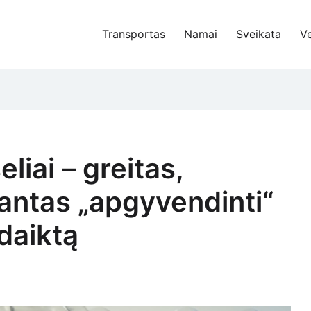
Transportas
Namai
Sveikata
Ve
iai – greitas,
iantas „apgyvendinti“
daiktą