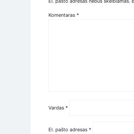
El. pašto adresas nebus skelbiamas.
B
Komentaras
*
Vardas
*
El. pašto adresas
*