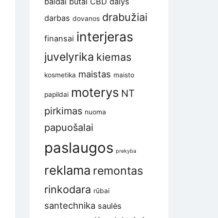
baldai
butai
CBD
dalys
drabužiai
darbas
dovanos
interjeras
finansai
juvelyrika
kiemas
maistas
kosmetika
maisto
moterys
NT
papildai
pirkimas
nuoma
papuošalai
paslaugos
prekyba
reklama
remontas
rinkodara
rūbai
santechnika
saulės