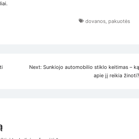
iai.
dovanos
,
pakuotės
ti
Next:
Sunkiojo automobilio stiklo keitimas – k
apie jį reikia žinoti
ą