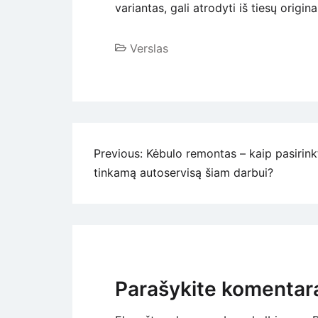
variantas, gali atrodyti iš tiesų original
Verslas
Navigacija
Previous:
Kėbulo remontas – kaip pasirink
tinkamą autoservisą šiam darbui?
tarp
įrašų
Parašykite komentar