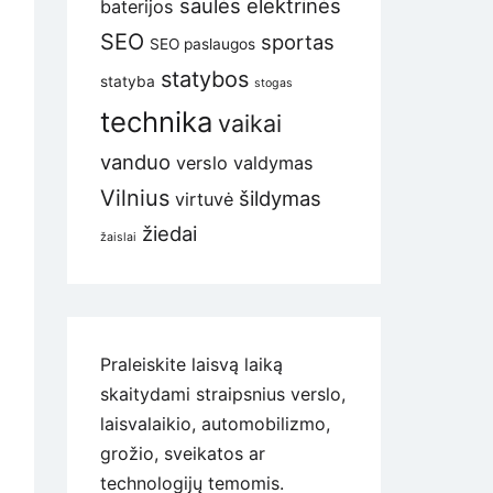
saulės elektrinės
baterijos
SEO
sportas
SEO paslaugos
statybos
statyba
stogas
technika
vaikai
vanduo
verslo valdymas
Vilnius
šildymas
virtuvė
žiedai
žaislai
Praleiskite laisvą laiką
skaitydami straipsnius verslo,
laisvalaikio, automobilizmo,
grožio, sveikatos ar
technologijų temomis.