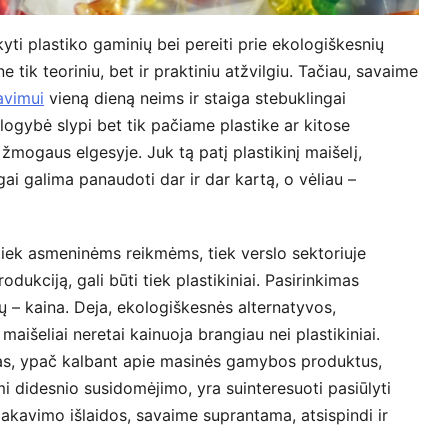
kyti plastiko gaminių bei pereiti prie ekologiškesnių
tik teoriniu, bet ir praktiniu atžvilgiu. Tačiau, savaime
avimui
vieną dieną neims ir staiga stebuklingai
logybė slypi bet tik pačiame plastike ar kitose
ogaus elgesyje. Juk tą patį plastikinį maišelį,
gai galima panaudoti dar ir dar kartą, o vėliau –
tiek asmeninėms reikmėms, tiek verslo sektoriuje
kciją, gali būti tiek plastikiniai. Pasirinkimas
jų – kaina. Deja, ekologiškesnės alternatyvos,
 maišeliai neretai kainuoja brangiau nei plastikiniai.
mas, ypač kalbant apie masinės gamybos produktus,
mi didesnio susidomėjimo, yra suinteresuoti pasiūlyti
pakavimo išlaidos, savaime suprantama, atsispindi ir