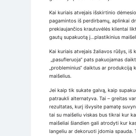
Kai kuriais atvejais išskirtinio dėme
pagamintos iš perdirbamų, aplinkai d
prekiaujančios krautuvėlės klientai liktų
gautų supakuotą į…plastikinius maišel
Kai kuriais atvejais žaliavos rūšys, iš
„pasufleruoja“ pats pakuojamas daikta
„probleminius“ daiktus ar produkciją ku
maišelius.
Jei kaip tik sukate galvą, kaip supaku
patraukli alternatyva. Tai – greitas var
rezultatas, kurį išvysite pamatę suvyni
tai su maišeliu viskas bus tikrai kur ka
maišeliai šiandien gali atrodyti kur 
langeliu ar dekoruoti įdomia spauda. Ta