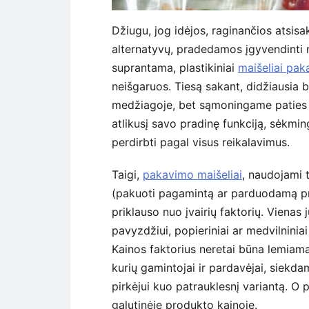
Džiugu, jog idėjos, raginančios atsisa
alternatyvų, pradedamos įgyvendinti ne 
suprantama, plastikiniai
maišeliai pak
neišgaruos. Tiesą sakant, didžiausia b
medžiagoje, bet sąmoningame paties žm
atlikusį savo pradinę funkciją, sėkmin
perdirbti pagal visus reikalavimus.
Taigi,
pakavimo maišeliai
, naudojami 
(pakuoti pagamintą ar parduodamą produ
priklauso nuo įvairių faktorių. Vienas 
pavyzdžiui, popieriniai ar medvilniniai
Kainos faktorius neretai būna lemia
kurių gamintojai ir pardavėjai, siekda
pirkėjui kuo patrauklesnį variantą. O 
galutinėje produkto kainoje.