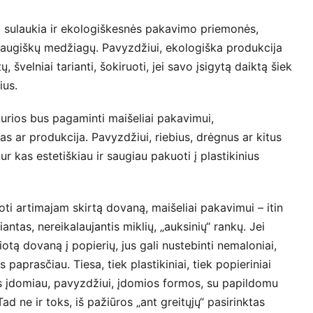
sio sulaukia ir ekologiškesnės pakavimo priemonės,
raugiškų medžiagų. Pavyzdžiui, ekologiška produkcija
, švelniai tarianti, šokiruoti, jei savo įsigytą daiktą šiek
ius.
 kurios bus pagaminti maišeliai pakavimui,
s ar produkcija. Pavyzdžiui, riebius, drėgnus ar kitus
r kas estetiškiau ir saugiau pakuoti į plastikinius
oti artimajam skirtą dovaną, maišeliai pakavimui – itin
iantas, nereikalaujantis miklių, „auksinių“ rankų. Jei
otą dovaną į popierių, jus gali nustebinti nemaloniai,
s paprasčiau. Tiesa, tiek plastikiniai, tiek popieriniai
kas įdomiau, pavyzdžiui, įdomios formos, su papildomu
d ne ir toks, iš pažiūros „ant greitųjų“ pasirinktas