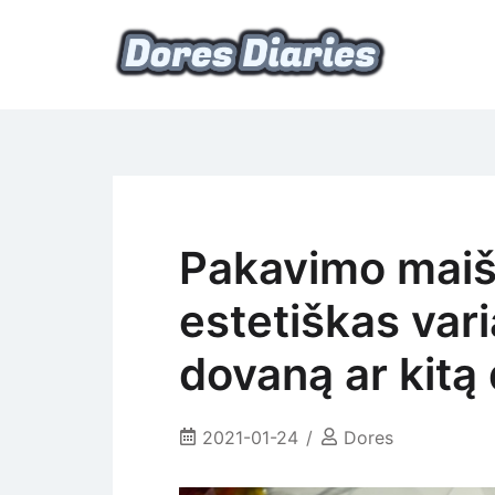
Skip
to
content
namų šeimininkės dienoraštis
Dores Diaries
Pakavimo maišel
estetiškas var
dovaną ar kitą 
2021-01-24
Dores