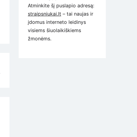
Atminkite šį puslapio adresą:
straipsniukai.lt
– tai naujas ir
įdomus interneto leidinys
visiems šiuolaikiškiems
žmonėms.
ą
?