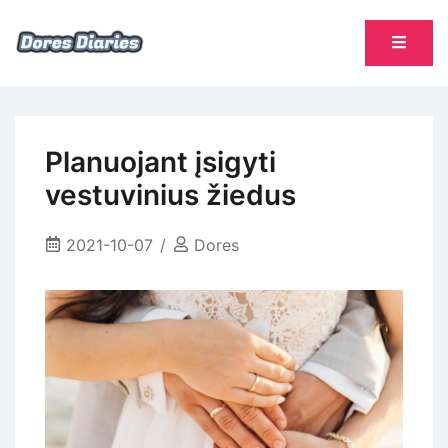
Skip
to
content
namų šeimininkės dienoraštis
Dores Diaries
Planuojant įsigyti
vestuvinius žiedus
2021-10-07
Dores