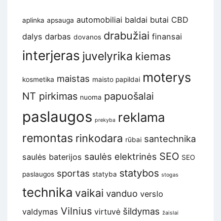
automobiliai
baldai
butai
CBD
aplinka
apsauga
drabužiai
dalys
darbas
finansai
dovanos
interjeras
juvelyrika
kiemas
moterys
maistas
kosmetika
maisto papildai
NT pirkimas
papuošalai
nuoma
paslaugos
reklama
prekyba
remontas
rinkodara
santechnika
rūbai
SEO
saulės elektrinės
saulės baterijos
SEO
statybos
sportas
paslaugos
statyba
stogas
technika
vaikai
vanduo
verslo
Vilnius
šildymas
valdymas
virtuvė
žaislai