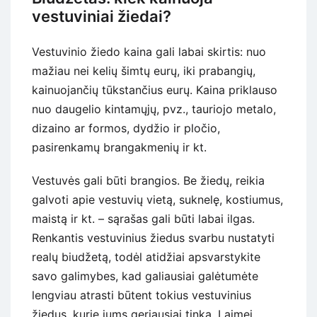
vestuviniai žiedai?
Vestuvinio žiedo kaina gali labai skirtis: nuo
mažiau nei kelių šimtų eurų, iki prabangių,
kainuojančių tūkstančius eurų. Kaina priklauso
nuo daugelio kintamųjų, pvz., tauriojo metalo,
dizaino ar formos, dydžio ir pločio,
pasirenkamų brangakmenių ir kt.
Vestuvės gali būti brangios. Be žiedų, reikia
galvoti apie vestuvių vietą, suknelę, kostiumus,
maistą ir kt. – sąrašas gali būti labai ilgas.
Renkantis vestuvinius žiedus svarbu nustatyti
realų biudžetą, todėl atidžiai apsvarstykite
savo galimybes, kad galiausiai galėtumėte
lengviau atrasti būtent tokius vestuvinius
žiedus, kurie jums geriausiai tinka. Laimei,