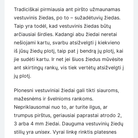
Tradiciškai pirmiausia ant piršto užmaunamas
vestuvinis žiedas, po to – sužadėtuvių žiedas.
Taip yra todėl, kad vestuvinis žiedas būtų
arčiausiai širdies. Kadangi abu žiedai neretai
nešiojami kartu, svarbu atsižvelgti į kiekvieno
iš jūsų žiedų plotį, taip pat į bendrą jų plotį, kai
jie sudėti kartu. Ir net jei šiuos žiedus mūvėsite
ant skirtingų rankų, vis tiek vertėtų atsižvelgti į
jų plotį.
Plonesni vestuviniai žiedai gali tikti siauroms,
mažesnėms ir švelnioms rankoms.
Nepriklausomai nuo to, ar turite ilgus, ar
trumpus pirštus, geriausiai paprastai atrodo 2,
3 arba 4 mm žiedai. Dauguma vestuvinių žiedų
stilių yra
unisex
. Vyrai linkę rinktis platesnes