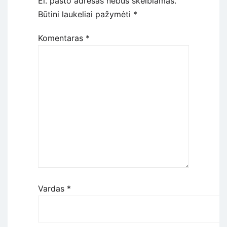
El. pašto adresas nebus skelbiamas.
Būtini laukeliai pažymėti
*
Komentaras
*
Vardas
*