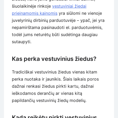
šiuolaikinėje rinkoje
vestuviniai žiedai
prieinamomis kainomis
yra siūlomi ne vienoje
juvelyrinių dirbinių parduotuvėje – ypač, jei yra
nepamirštama pasinaudoti el. parduotuvėmis,
todėl jums neturėtų būti sudėtinga daugiau
sutaupyti.
Kas perka vestuvinius žiedus?
Tradiciškai vestuvinius žiedus vienas kitam
perka nuotaka ir jaunikis. Šiais laikais poros
dažnai renkasi žiedus pirkti kartu, dažnai
ieškodamos derančių ar vienas kitą
papildančių vestuvinių žiedų modelių.
Kada reikėtų pirkti vestuvinius