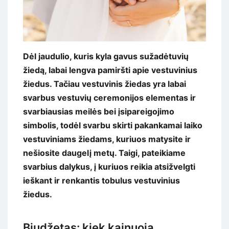
Dėl jaudulio, kuris kyla gavus sužadėtuvių
žiedą, labai lengva pamiršti apie vestuvinius
žiedus. Tačiau vestuvinis žiedas yra labai
svarbus vestuvių ceremonijos elementas ir
svarbiausias meilės bei įsipareigojimo
simbolis, todėl svarbu skirti pakankamai laiko
vestuviniams žiedams, kuriuos matysite ir
nešiosite daugelį metų. Taigi, pateikiame
svarbius dalykus, į kuriuos reikia atsižvelgti
ieškant ir renkantis tobulus vestuvinius
žiedus.
Biudžetas: kiek kainuoja