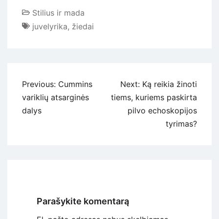
Stilius ir mada
juvelyrika
,
žiedai
Navigacija
Previous:
Cummins
Next:
Ką reikia žinoti
tarp
variklių atsarginės
tiems, kuriems paskirta
įrašų
dalys
pilvo echoskopijos
tyrimas?
Parašykite komentarą