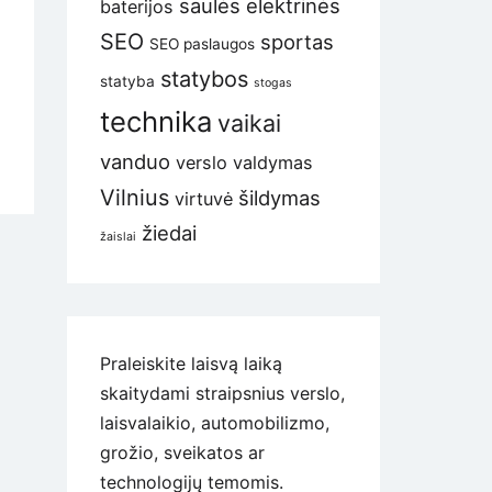
saulės elektrinės
baterijos
SEO
sportas
SEO paslaugos
statybos
statyba
stogas
technika
vaikai
vanduo
verslo valdymas
Vilnius
šildymas
virtuvė
žiedai
žaislai
Praleiskite laisvą laiką
skaitydami straipsnius verslo,
laisvalaikio, automobilizmo,
grožio, sveikatos ar
technologijų temomis.