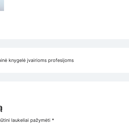
ninė knygelė įvairioms profesijoms
ą
ūtini laukeliai pažymėti
*