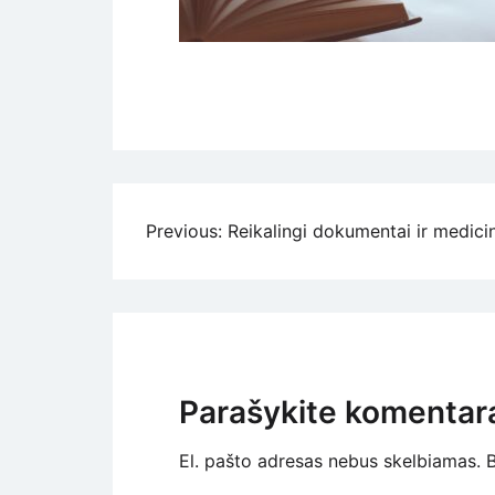
Navigacija
Previous:
Reikalingi dokumentai ir medici
tarp
įrašų
Parašykite komentar
El. pašto adresas nebus skelbiamas.
B