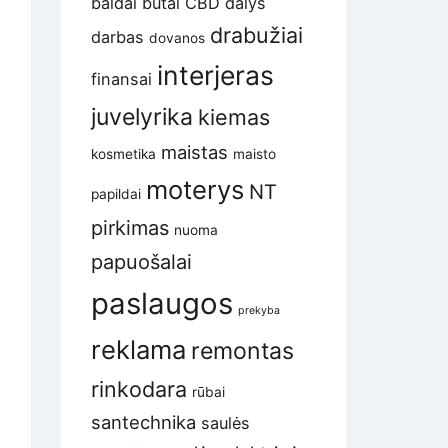
baldai
butai
CBD
dalys
drabužiai
darbas
dovanos
interjeras
finansai
juvelyrika
kiemas
maistas
kosmetika
maisto
moterys
NT
papildai
pirkimas
nuoma
papuošalai
paslaugos
prekyba
reklama
remontas
rinkodara
rūbai
santechnika
saulės