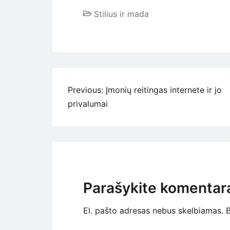
Stilius ir mada
Navigacija
Previous:
Įmonių reitingas internete ir jo
privalumai
tarp
įrašų
Parašykite komentar
El. pašto adresas nebus skelbiamas.
B