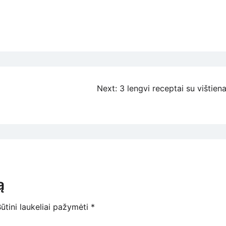
Next:
3 lengvi receptai su vištien
ą
ūtini laukeliai pažymėti
*