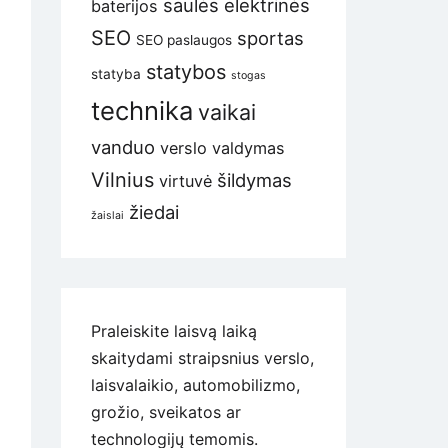
saulės elektrinės
baterijos
SEO
sportas
SEO paslaugos
statybos
statyba
stogas
technika
vaikai
vanduo
verslo valdymas
Vilnius
šildymas
virtuvė
žiedai
žaislai
Praleiskite laisvą laiką
skaitydami straipsnius verslo,
laisvalaikio, automobilizmo,
grožio, sveikatos ar
technologijų temomis.