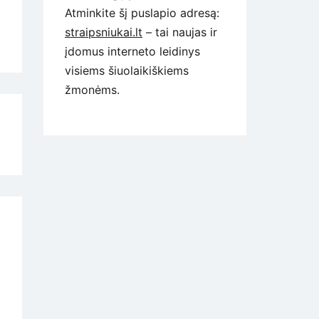
Atminkite šį puslapio adresą:
straipsniukai.lt
– tai naujas ir
įdomus interneto leidinys
visiems šiuolaikiškiems
žmonėms.
a