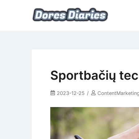
Skip
to
content
namų šeimininkės dienoraštis
Dores Diaries
Sportbačių tec
2023-12-25
ContentMarketin