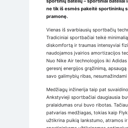
sportinių batelių – sportiniai bateliai
ne tik iš esmės pakeitė sportininkų s
pramonę.
Vienas iš svarbiausių sportbačių tech
Tradiciniai sportbačiai teikė minimal
diskomfortą ir traumas intensyviai fiz
naudojamos įvairios amortizacijos te
Nuo Nike Air technologijos iki Adidas
geresnį energijos grąžinimą, apsaugą n
savo galimybių ribas, nesumažindami
Medžiagų inžinerija taip pat suvaidin
Ankstyvieji sportbačiai daugiausia b
pralaidumas orui buvo ribotas. Tačia
patvarias medžiagas, tokias kaip Flykni
užtikrina puikią lankstumo, atramos ir
sportininkams užtikrinamas optimalu