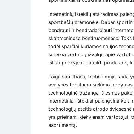
Internetinių išteklių atsiradimas pale
sportbačių pramonėje. Dabar sportinių b
bendrauti ir bendradarbiauti interneto
skaitmeninėse bendruomenėse. Toks kei
todėl sparčiai kuriamos naujos technol
suteikia vertingų įžvalgų apie vartoto
išlikti priekyje ir pateikti produktus, k
Taigi, sportbačių technologijų raida
avalynės tobulumo siekimo įrodymas. 
technologinė pažanga iš esmės pakeit
internetiniai ištekliai palengvina keit
technologijų ateitis atrodo šviesesnė
yra prieinami kiekvienam vartotojui, 
asortimentą.