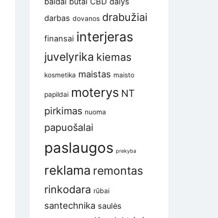
baldai
butai
CBD
dalys
drabužiai
darbas
dovanos
interjeras
finansai
juvelyrika
kiemas
maistas
kosmetika
maisto
moterys
NT
papildai
pirkimas
nuoma
papuošalai
paslaugos
prekyba
reklama
remontas
rinkodara
rūbai
santechnika
saulės