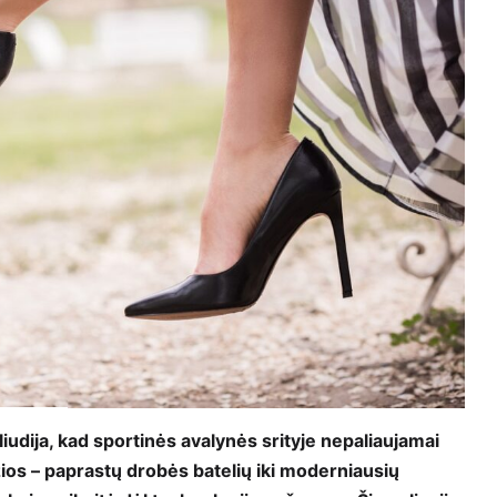
liudija, kad sportinės avalynės srityje nepaliaujamai
ios – paprastų drobės batelių iki moderniausių