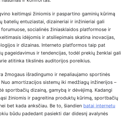
ngvino keitimąsi žiniomis ir paspartino gaminių kūrimą
atelių entuziastai, dizaineriai ir inžinieriai gali
 forumuose, socialinės žiniasklaidos platformose ir
timasis idėjomis ir atsiliepimais skatina inovacijas,
ogijos ir dizainas. Interneto platformos taip pat
jų pageidavimus ir tendencijas, todėl prekių ženklai gali
urie atitinka tikslinės auditorijos poreikius.
 yra žmogaus išradingumo ir nepaliaujamo sportinės
Nuo amortizacijos sistemų iki medžiagų inžinerijos –
ė sportbačių dizainą, gamybą ir dėvėjimą. Kadangi
imąsi žiniomis ir pagreitina produktų kūrimą, sportbačių
 nei bet kada anksčiau. Be to, šiandien
batai internetu
tokiu būdu padedant pasiekti dar didesnį avalynės