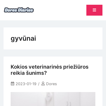
Skip
to
content
namų šeimininkės dienoraštis
Dores Diaries
gyvūnai
Kokios veterinarinės priežiūros
reikia šunims?
2023-01-19
Dores