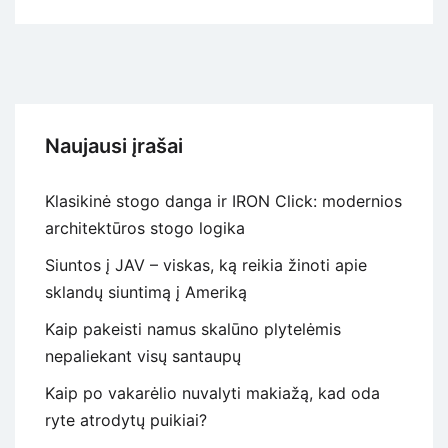
Gyvūnų
kirpykla
gali
pasirūpinti
ne
tik
Naujausi įrašai
augintinio
kailiu
Klasikinė stogo danga ir IRON Click: modernios
architektūros stogo logika
Siuntos į JAV – viskas, ką reikia žinoti apie
sklandų siuntimą į Ameriką
Kaip pakeisti namus skalūno plytelėmis
nepaliekant visų santaupų
Kaip po vakarėlio nuvalyti makiažą, kad oda
ryte atrodytų puikiai?