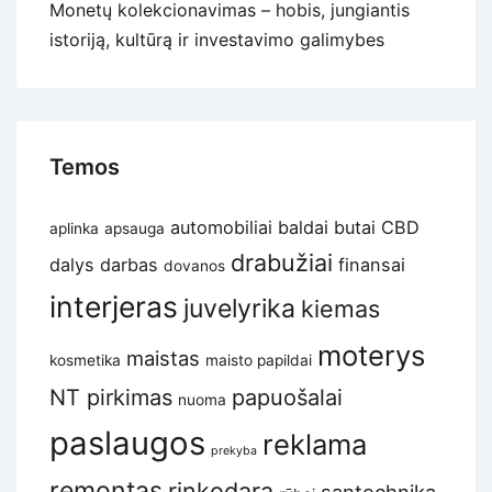
Monetų kolekcionavimas – hobis, jungiantis
istoriją, kultūrą ir investavimo galimybes
Temos
automobiliai
baldai
butai
CBD
aplinka
apsauga
drabužiai
dalys
darbas
finansai
dovanos
interjeras
juvelyrika
kiemas
moterys
maistas
kosmetika
maisto papildai
NT pirkimas
papuošalai
nuoma
paslaugos
reklama
prekyba
remontas
rinkodara
santechnika