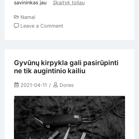
savininkas jau
Skaityk toliau
Namai
on
Leave a Comment
Kokios
veterinarinės
priežiūros
reikia
Gyvūnų kirpykla gali pasirūpinti
šunims?
ne tik augintinio kailiu
2021-04-11
Dores