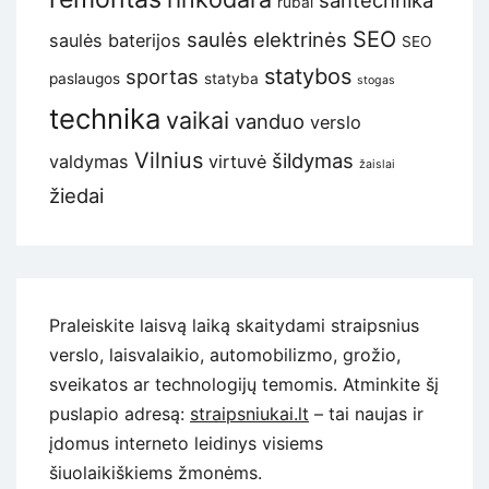
rūbai
SEO
saulės elektrinės
saulės baterijos
SEO
statybos
sportas
paslaugos
statyba
stogas
technika
vaikai
vanduo
verslo
Vilnius
šildymas
valdymas
virtuvė
žaislai
žiedai
Praleiskite laisvą laiką skaitydami straipsnius
verslo, laisvalaikio, automobilizmo, grožio,
sveikatos ar technologijų temomis. Atminkite šį
puslapio adresą:
straipsniukai.lt
– tai naujas ir
įdomus interneto leidinys visiems
šiuolaikiškiems žmonėms.