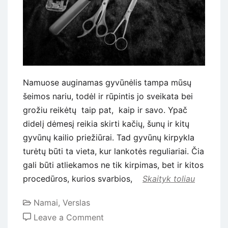
Namuose auginamas gyvūnėlis tampa mūsų
šeimos nariu, todėl ir rūpintis jo sveikata bei
grožiu reikėtų taip pat, kaip ir savo. Ypač
didelį dėmesį reikia skirti kačių, šunų ir kitų
gyvūnų kailio priežiūrai. Tad gyvūnų kirpykla
turėtų būti ta vieta, kur lankotės reguliariai. Čia
gali būti atliekamos ne tik kirpimas, bet ir kitos
procedūros, kurios svarbios,
Skaityk toliau
Namai
,
Verslas
on
Leave a Comment