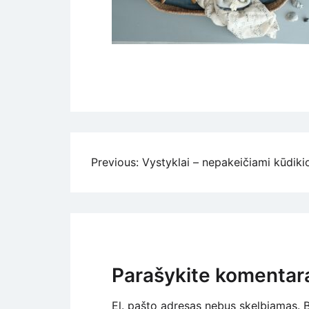
Navigacija
Previous:
Vystyklai – nepakeičiami kūdikio
tarp
įrašų
Parašykite komentar
El. pašto adresas nebus skelbiamas.
B