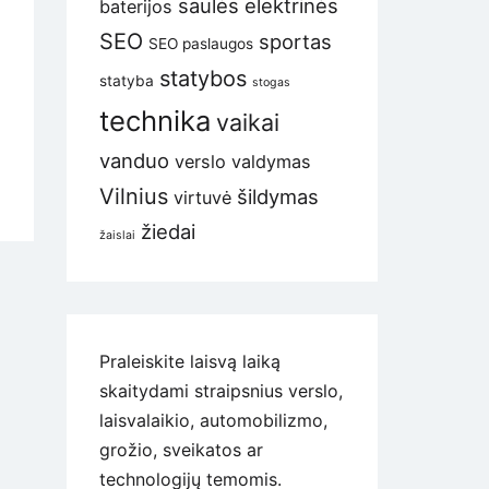
saulės elektrinės
baterijos
SEO
sportas
SEO paslaugos
statybos
statyba
stogas
technika
vaikai
vanduo
verslo valdymas
Vilnius
šildymas
virtuvė
žiedai
žaislai
Praleiskite laisvą laiką
skaitydami straipsnius verslo,
laisvalaikio, automobilizmo,
grožio, sveikatos ar
technologijų temomis.