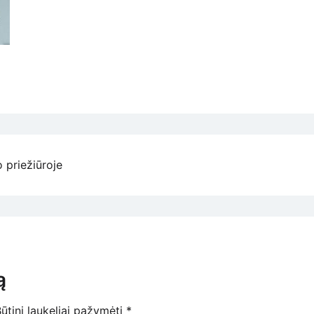
 priežiūroje
ą
ūtini laukeliai pažymėti
*