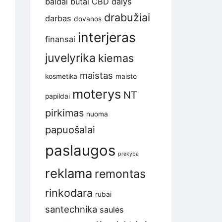
baldai
butai
CBD
dalys
drabužiai
darbas
dovanos
interjeras
finansai
juvelyrika
kiemas
maistas
kosmetika
maisto
moterys
NT
papildai
pirkimas
nuoma
papuošalai
paslaugos
prekyba
reklama
remontas
rinkodara
rūbai
santechnika
saulės