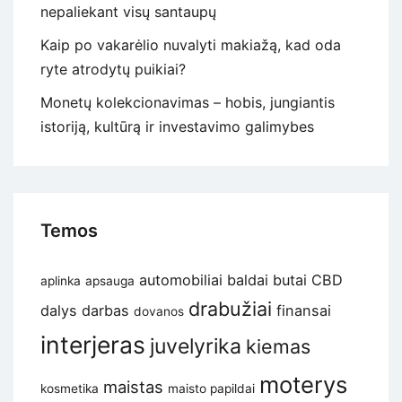
nepaliekant visų santaupų
Kaip po vakarėlio nuvalyti makiažą, kad oda
ryte atrodytų puikiai?
Monetų kolekcionavimas – hobis, jungiantis
istoriją, kultūrą ir investavimo galimybes
Temos
automobiliai
baldai
butai
CBD
aplinka
apsauga
drabužiai
dalys
darbas
finansai
dovanos
interjeras
juvelyrika
kiemas
moterys
maistas
kosmetika
maisto papildai