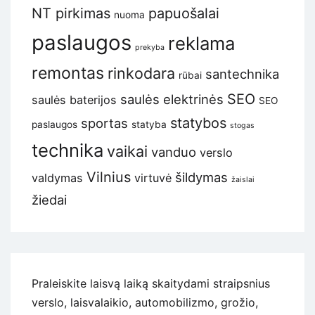
NT pirkimas
papuošalai
nuoma
paslaugos
reklama
prekyba
remontas
rinkodara
santechnika
rūbai
SEO
saulės elektrinės
saulės baterijos
SEO
statybos
sportas
paslaugos
statyba
stogas
technika
vaikai
vanduo
verslo
Vilnius
šildymas
valdymas
virtuvė
žaislai
žiedai
Praleiskite laisvą laiką skaitydami straipsnius
verslo, laisvalaikio, automobilizmo, grožio,