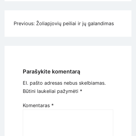
Navigacija
Previous:
Žoliapjovių peiliai ir jų galandimas
tarp
įrašų
Parašykite komentarą
El. pašto adresas nebus skelbiamas.
Būtini laukeliai pažymėti
*
Komentaras
*