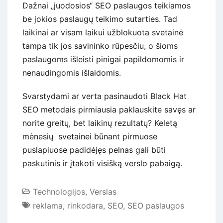
Dažnai „juodosios“ SEO paslaugos teikiamos
be jokios paslaugų teikimo sutarties. Tad
laikinai ar visam laikui užblokuota svetainė
tampa tik jos savininko rūpesčiu, o šioms
paslaugoms išleisti pinigai papildomomis ir
nenaudingomis išlaidomis.
Svarstydami ar verta pasinaudoti Black Hat
SEO metodais pirmiausia paklauskite savęs ar
norite greitų, bet laikinų rezultatų? Keletą
mėnesių svetainei būnant pirmuose
puslapiuose padidėjęs pelnas gali būti
paskutinis ir įtakoti visišką verslo pabaigą.
Technologijos
,
Verslas
reklama
,
rinkodara
,
SEO
,
SEO paslaugos