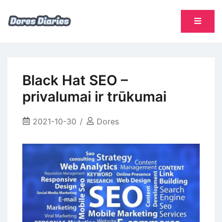
Skip
to
content
namų šeimininkės dienoraštis
Dores Diaries
Black Hat SEO –
privalumai ir trūkumai
2021-10-30
Dores