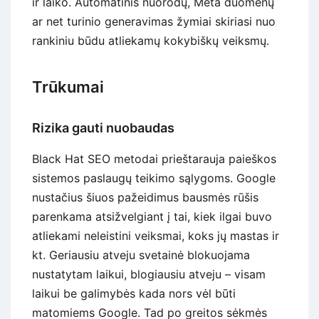
ir laiko. Automatinis nuorodų, Meta duomenų
ar net turinio generavimas žymiai skiriasi nuo
rankiniu būdu atliekamų kokybiškų veiksmų.
Trūkumai
Rizika gauti nuobaudas
Black Hat SEO metodai prieštarauja paieškos
sistemos paslaugų teikimo sąlygoms. Google
nustačius šiuos pažeidimus bausmės rūšis
parenkama atsižvelgiant į tai, kiek ilgai buvo
atliekami neleistini veiksmai, koks jų mastas ir
kt. Geriausiu atveju svetainė blokuojama
nustatytam laikui, blogiausiu atveju – visam
laikui be galimybės kada nors vėl būti
matomiems Google. Tad po greitos sėkmės