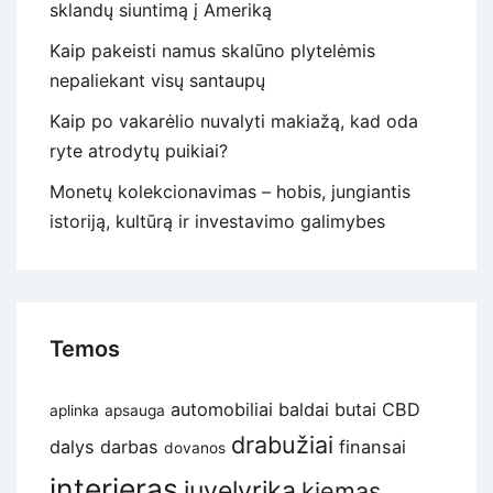
sklandų siuntimą į Ameriką
Kaip pakeisti namus skalūno plytelėmis
nepaliekant visų santaupų
Kaip po vakarėlio nuvalyti makiažą, kad oda
ryte atrodytų puikiai?
Monetų kolekcionavimas – hobis, jungiantis
istoriją, kultūrą ir investavimo galimybes
Temos
automobiliai
baldai
butai
CBD
aplinka
apsauga
drabužiai
dalys
darbas
finansai
dovanos
interjeras
juvelyrika
kiemas