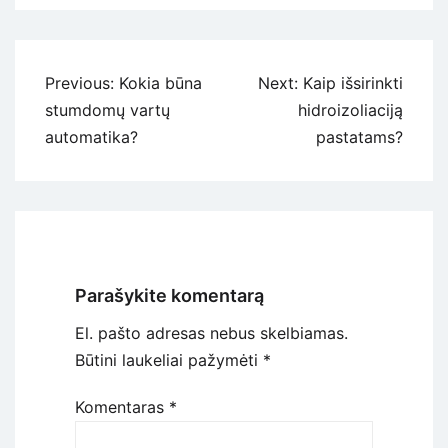
Navigacija
Previous:
Kokia būna
Next:
Kaip išsirinkti
tarp
stumdomų vartų
hidroizoliaciją
įrašų
automatika?
pastatams?
Parašykite komentarą
El. pašto adresas nebus skelbiamas.
Būtini laukeliai pažymėti
*
Komentaras
*