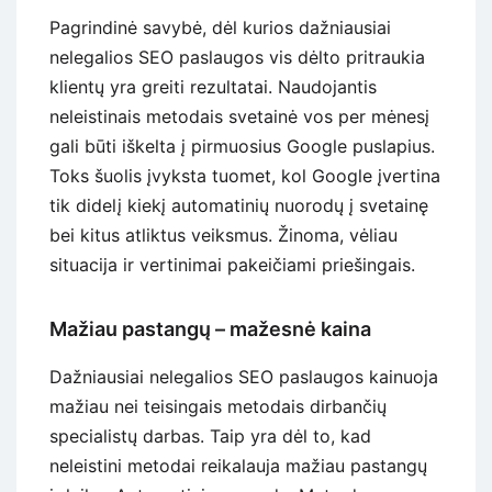
Pagrindinė savybė, dėl kurios dažniausiai
nelegalios SEO paslaugos vis dėlto pritraukia
klientų yra greiti rezultatai. Naudojantis
neleistinais metodais svetainė vos per mėnesį
gali būti iškelta į pirmuosius Google puslapius.
Toks šuolis įvyksta tuomet, kol Google įvertina
tik didelį kiekį automatinių nuorodų į svetainę
bei kitus atliktus veiksmus. Žinoma, vėliau
situacija ir vertinimai pakeičiami priešingais.
Mažiau pastangų – mažesnė kaina
Dažniausiai nelegalios SEO paslaugos kainuoja
mažiau nei teisingais metodais dirbančių
specialistų darbas. Taip yra dėl to, kad
neleistini metodai reikalauja mažiau pastangų