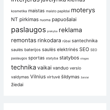
moterys
maistas
kosmetika
maisto papildai
NT pirkimas
papuošalai
nuoma
paslaugos
reklama
prekyba
remontas
rinkodara
santechnika
rūbai
SEO
saulės elektrinės
saulės baterijos
SEO
statybos
sportas
paslaugos
statyba
stogas
technika
vaikai
vanduo
verslo
Vilnius
šildymas
valdymas
virtuvė
žaislai
žiedai