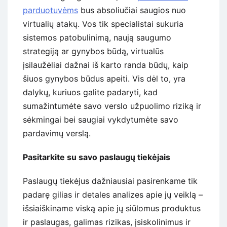
parduotuvėms
bus absoliučiai saugios nuo
virtualių atakų. Vos tik specialistai sukuria
sistemos patobulinimą, naują saugumo
strategiją ar gynybos būdą, virtualūs
įsilaužėliai dažnai iš karto randa būdų, kaip
šiuos gynybos būdus apeiti. Vis dėl to, yra
dalykų, kuriuos galite padaryti, kad
sumažintumėte savo verslo užpuolimo riziką ir
sėkmingai bei saugiai vykdytumėte savo
pardavimų verslą.
Pasitarkite su savo paslaugų tiekėjais
Paslaugų tiekėjus dažniausiai pasirenkame tik
padarę gilias ir detales analizes apie jų veiklą –
išsiaiškiname viską apie jų siūlomus produktus
ir paslaugas, galimas rizikas, įsiskolinimus ir