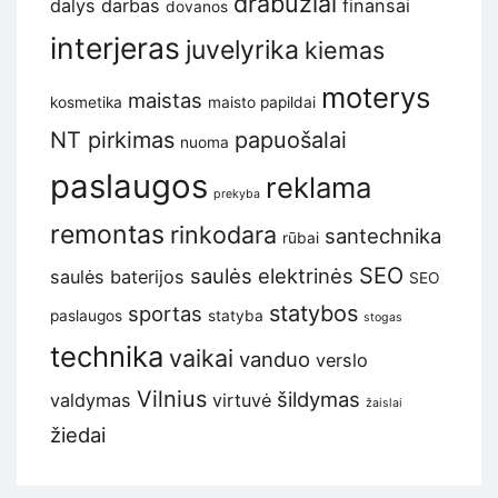
drabužiai
dalys
darbas
finansai
dovanos
interjeras
juvelyrika
kiemas
moterys
maistas
kosmetika
maisto papildai
NT pirkimas
papuošalai
nuoma
paslaugos
reklama
prekyba
remontas
rinkodara
santechnika
rūbai
SEO
saulės elektrinės
saulės baterijos
SEO
statybos
sportas
paslaugos
statyba
stogas
technika
vaikai
vanduo
verslo
Vilnius
šildymas
valdymas
virtuvė
žaislai
žiedai