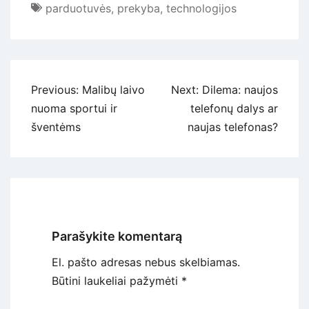
parduotuvės
,
prekyba
,
technologijos
Navigacija
Previous:
Malibų laivo
Next:
Dilema: naujos
tarp
nuoma sportui ir
telefonų dalys ar
įrašų
šventėms
naujas telefonas?
Parašykite komentarą
El. pašto adresas nebus skelbiamas.
Būtini laukeliai pažymėti
*