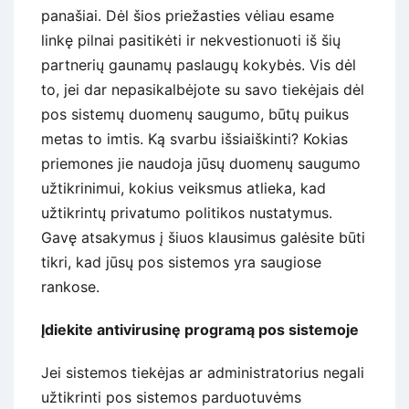
panašiai. Dėl šios priežasties vėliau esame
linkę pilnai pasitikėti ir nekvestionuoti iš šių
partnerių gaunamų paslaugų kokybės. Vis dėl
to, jei dar nepasikalbėjote su savo tiekėjais dėl
pos sistemų duomenų saugumo, būtų puikus
metas to imtis. Ką svarbu išsiaiškinti? Kokias
priemones jie naudoja jūsų duomenų saugumo
užtikrinimui, kokius veiksmus atlieka, kad
užtikrintų privatumo politikos nustatymus.
Gavę atsakymus į šiuos klausimus galėsite būti
tikri, kad jūsų pos sistemos yra saugiose
rankose.
Įdiekite antivirusinę programą pos sistemoje
Jei sistemos tiekėjas ar administratorius negali
užtikrinti pos sistemos parduotuvėms