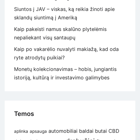
Siuntos į JAV – viskas, ką reikia žinoti apie
sklandų siuntimą į Ameriką
Kaip pakeisti namus skalūno plytelėmis
nepaliekant visų santaupų
Kaip po vakarėlio nuvalyti makiažą, kad oda
ryte atrodytų puikiai?
Monetų kolekcionavimas – hobis, jungiantis
istoriją, kultūrą ir investavimo galimybes
Temos
automobiliai
baldai
butai
CBD
aplinka
apsauga