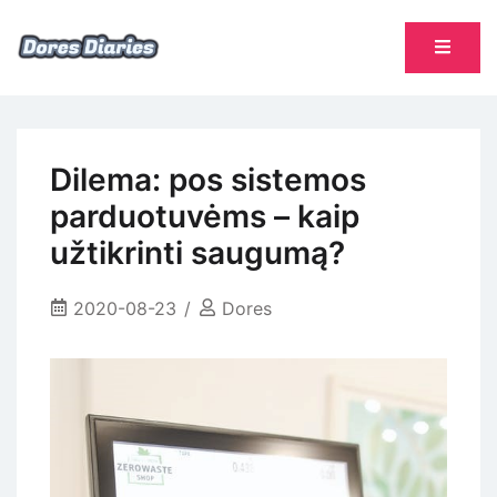
Skip
to
content
namų šeimininkės dienoraštis
Dores Diaries
Dilema: pos sistemos
parduotuvėms – kaip
užtikrinti saugumą?
2020-08-23
Dores