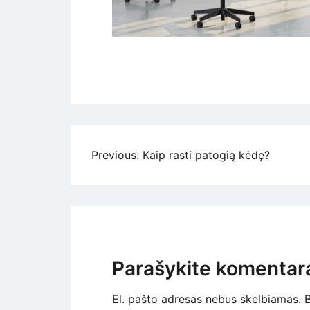
Navigacija
Previous:
Kaip rasti patogią kėdę?
tarp
įrašų
Parašykite komentar
El. pašto adresas nebus skelbiamas.
B