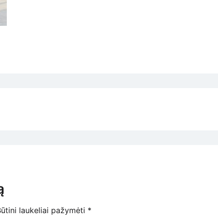
ą
ūtini laukeliai pažymėti
*