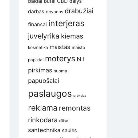
baldai
butai
CBD
dalys
drabužiai
darbas
dovanos
interjeras
finansai
juvelyrika
kiemas
maistas
kosmetika
maisto
moterys
NT
papildai
pirkimas
nuoma
papuošalai
paslaugos
prekyba
reklama
remontas
rinkodara
rūbai
santechnika
saulės