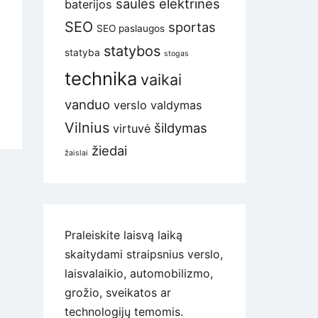
saulės elektrinės
baterijos
SEO
sportas
SEO paslaugos
statybos
statyba
stogas
technika
vaikai
vanduo
verslo valdymas
Vilnius
šildymas
virtuvė
žiedai
žaislai
Praleiskite laisvą laiką
skaitydami straipsnius verslo,
laisvalaikio, automobilizmo,
grožio, sveikatos ar
technologijų temomis.