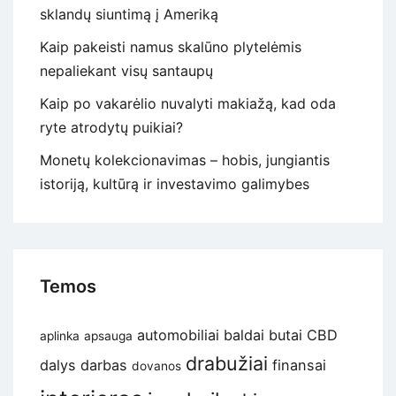
sklandų siuntimą į Ameriką
Kaip pakeisti namus skalūno plytelėmis
nepaliekant visų santaupų
Kaip po vakarėlio nuvalyti makiažą, kad oda
ryte atrodytų puikiai?
Monetų kolekcionavimas – hobis, jungiantis
istoriją, kultūrą ir investavimo galimybes
Temos
automobiliai
baldai
butai
CBD
aplinka
apsauga
drabužiai
dalys
darbas
finansai
dovanos