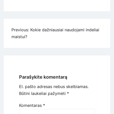
Navigacija
Previous:
Kokie dažniausiai naudojami indeliai
tarp
maistui?
įrašų
Parašykite komentarą
El. pašto adresas nebus skelbiamas.
Būtini laukeliai pažymėti
*
Komentaras
*