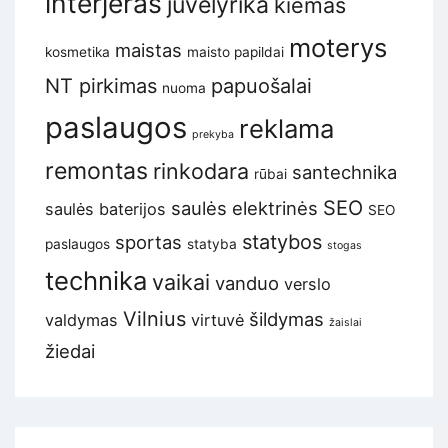
interjeras
juvelyrika
kiemas
moterys
maistas
kosmetika
maisto papildai
NT pirkimas
papuošalai
nuoma
paslaugos
reklama
prekyba
remontas
rinkodara
santechnika
rūbai
SEO
saulės elektrinės
saulės baterijos
SEO
statybos
sportas
paslaugos
statyba
stogas
technika
vaikai
vanduo
verslo
Vilnius
šildymas
valdymas
virtuvė
žaislai
žiedai