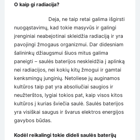
O kaip gi radiacija?
Deja, ne taip retai galima išgirsti
nuogąstavimų, kad tokie masyvūs ir galingi
įrenginiai neabejotinai skleidžia radiaciją ir yra
pavojingi žmogaus organizmui. Dar didesniam
šalininkų džiaugsmui šiuos mitus galima
paneigti – saulės baterijos neskleidžia į aplinką
nei radiacijos, nei kokių kitų žmogui ir gamtai
kenksmingų junginių. Netoliese jų auginamos
kultūros taip pat yra absoliučiai saugios ir
neužterštos, lygiai tokios pat, kaip visos kitos
kultūros į kurias šviečia saulė. Saulės baterijos
yra visiškai saugus ir švarus elektros energijos
gavybos būdas.
Kodėl reikalingi tokie dideli saulės baterijų