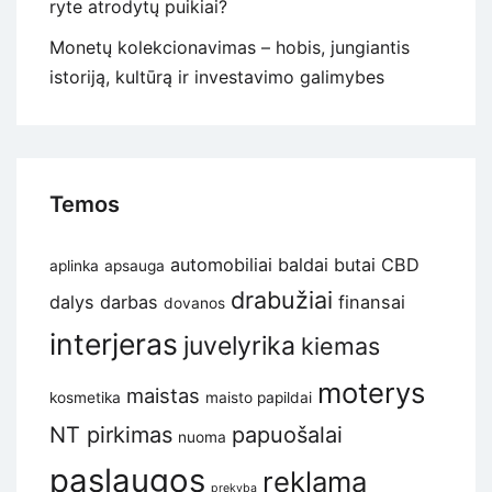
ryte atrodytų puikiai?
Monetų kolekcionavimas – hobis, jungiantis
istoriją, kultūrą ir investavimo galimybes
Temos
automobiliai
baldai
butai
CBD
aplinka
apsauga
drabužiai
dalys
darbas
finansai
dovanos
interjeras
juvelyrika
kiemas
moterys
maistas
kosmetika
maisto papildai
NT pirkimas
papuošalai
nuoma
paslaugos
reklama
prekyba