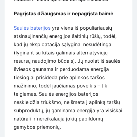
Pagrįstas džiaugsmas ir nepagrįsta baimė
Saulės baterijos
yra viena iš populiariausių
atsinaujinančių energijos šaltinių rūšių, todėl,
kad jų eksploatacija sąlyginai nesudėtinga
(lyginant su kitais galimais alternatyviųjų
resursų naudojimo būdais). Jų nuolat iš saulės
šviesos gaunama ir perduodama energija
tiesiogiai prisideda prie aplinkos taršos
mažinimo, todėl jaučiamas poveikis – tik
teigiamas. Saulės energijos baterijos
neskleidžia triukšmo, neišmeta į aplinką taršių
subproduktų, jų gaminama energija yra visiškai
natūrali ir nereikalauja jokių papildomų
gamybos priemonių.