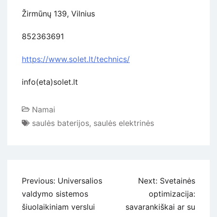
Žirmūnų 139, Vilnius
852363691
https://www.solet.lt/technics/
info(eta)solet.lt
Namai
saulės baterijos
,
saulės elektrinės
Navigacija
Previous:
Universalios
Next:
Svetainės
tarp
valdymo sistemos
optimizacija:
įrašų
šiuolaikiniam verslui
savarankiškai ar su