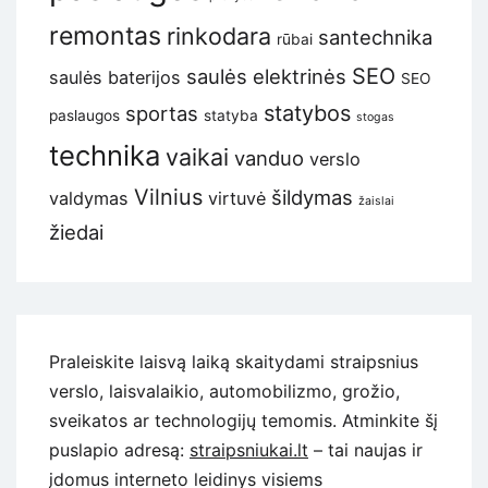
remontas
rinkodara
santechnika
rūbai
SEO
saulės elektrinės
saulės baterijos
SEO
statybos
sportas
paslaugos
statyba
stogas
technika
vaikai
vanduo
verslo
Vilnius
šildymas
valdymas
virtuvė
žaislai
žiedai
Praleiskite laisvą laiką skaitydami straipsnius
verslo, laisvalaikio, automobilizmo, grožio,
sveikatos ar technologijų temomis. Atminkite šį
puslapio adresą:
straipsniukai.lt
– tai naujas ir
įdomus interneto leidinys visiems