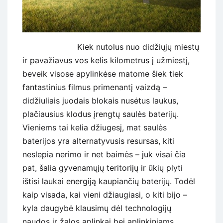
Kiek nutolus nuo didžiųjų miestų
ir pavažiavus vos kelis kilometrus į užmiestį,
beveik visose apylinkėse matome šiek tiek
fantastinius filmus primenantį vaizdą –
didžiuliais juodais blokais nusėtus laukus,
plačiausius klodus įrengtų saulės baterijų.
Vieniems tai kelia džiugesį, mat saulės
baterijos yra alternatyvusis resursas, kiti
neslepia nerimo ir net baimės – juk visai čia
pat, šalia gyvenamųjų teritorijų ir ūkių plyti
ištisi laukai energiją kaupiančių baterijų. Todėl
kaip visada, kai vieni džiaugiasi, o kiti bijo –
kyla daugybė klausimų dėl technologijų
naudos ir žalos aplinkai bei aplinkiniams.