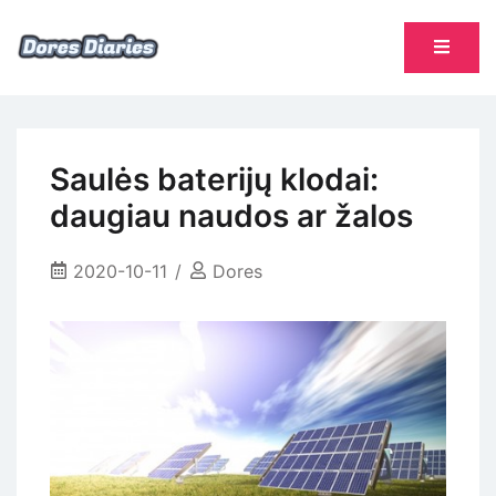
Skip
to
content
namų šeimininkės dienoraštis
Dores Diaries
Saulės baterijų klodai:
daugiau naudos ar žalos
2020-10-11
Dores